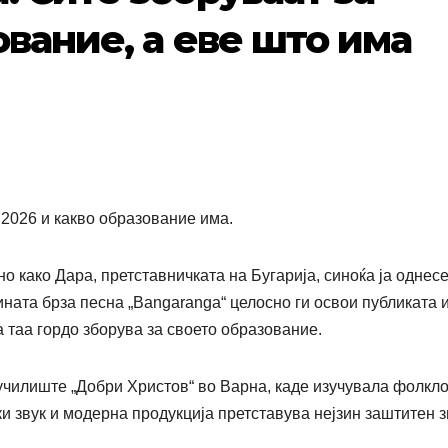
ование, а еве што има
 2026 и какво образование има.
 како Дара, претставничката на Бугарија, синоќа ја однес
зината брза песна „Bangaranga“ целосно ги освои публиката 
а таа гордо зборува за своето образование.
училиште „Добри Христов“ во Варна, каде изучувала фолкл
ки звук и модерна продукција претставува нејзин заштитен з