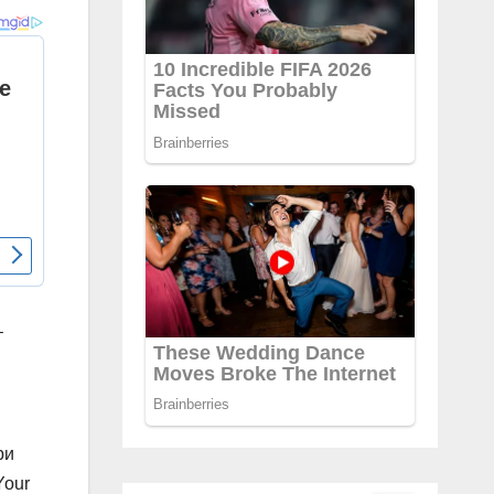
–
ри
Your