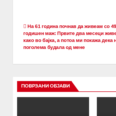
Post
На 61 година почнав да живеам со 49
годишен маж: Првите два месеци жив
navigation
како во бајка, а потоа ми покажа дека
поголема будала од мене
ПОВРЗАНИ ОБЈАВИ