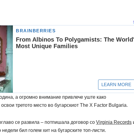
одина, а огромно внимание привлече уште како
 освои третото место во бугарскиот
The X Factor Bulgaria
.
оглаво се развила – потпишала договор со
Virginia Records
и
со недели бил голем хит на бугарските топ-листи.