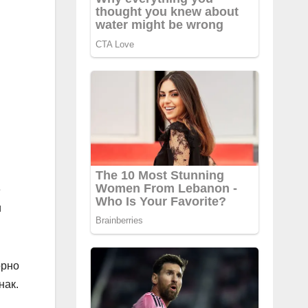
е
и
орно
нак.