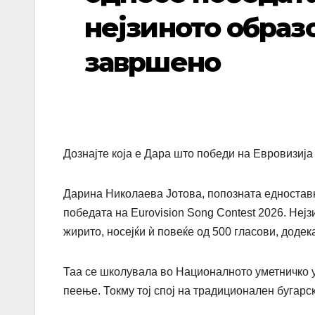
нејзиното образ
завршено
Дознајте која е Дара што победи на Евровизија
Дарина Николаева Јотова, попозната едноставно
победата на
Eurovision Song Contest 2026
. Неј
жирито, носејќи ѝ повеќе од 500 гласови, додек
Таа се школувала во Националното уметничко 
пеење. Токму тој спој на традиционален бугарс