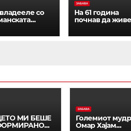
ЗАБАВА
 владееле со
На 61 година
манската
почнав да жив
ерија додека
со 49-годишен
аните ја
маж: Првите дв
ле круната:
месеци живее
казна за
како во бајка, а
те кои ја
потоа ми покаж
мениле
дека нема
ријата, меѓу
поголема буда
 имало и две
од мене
нки, а
моќна била
ем
ЗАБАВА
ЕТО МИ БЕШЕ
Големиот муд
ФОРМИРАНО
Омар Хајам