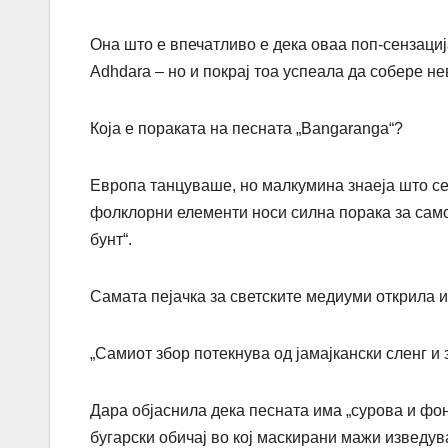
Она што е впечатливо е дека оваа поп-сензаци
Adhdara
– но и покрај тоа успеала да собере н
Која е пораката на песната „Bangaranga“?
Европа танцуваше, но малкумина знаеја што се
фолклорни елементи носи силна порака за само
бунт“.
Самата пејачка за светските медиуми открила и
„Самиот збор потекнува од јамајкански сленг и з
Дара објаснила дека песната има „сурова и фон
бугарски обичај во кој маскирани мажи изведува