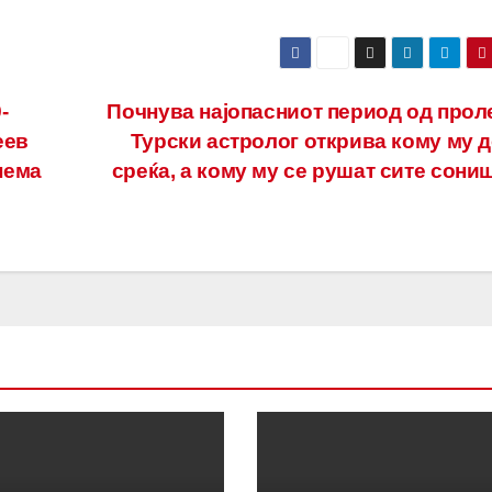
-
Почнува најопасниот период од проле
еев
Турски астролог открива кому му д
 нема
среќа, а кому му се рушат сите сони