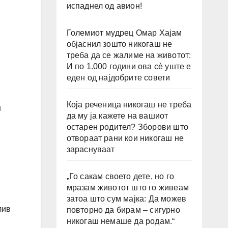
испаднел од авион!
Големиот мудрец Омар Хајам
објаснил зошто никогаш не
треба да се жалиме на животот:
И по 1.000 години ова сè уште е
еден од најдобрите совети
Која реченица никогаш не треба
н
да му ја кажете на вашиот
остарен родител? Зборови што
отвораат рани кои никогаш не
зараснуваат
„Го сакам своето дете, но го
мразам животот што го живеам
затоа што сум мајка: Да можев
лив
повторно да бирам – сигурно
никогаш немаше да родам.“