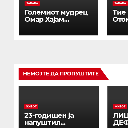
ЗАБАВА
ЗАБАВА
Големиот мудрец
Тие
Омар Хајам
Ото
објаснил зошто
Имп
никогаш не треба
султ
да се жалиме на
носе
животот: И по 1.000
При
години ова сè
жени
уште е еден од
про
најдобрите совети
исто
НЕМОЈТЕ ДА ПРОПУШТИТЕ
нив
Срби
нај
Ќос
ЖИВОТ
ЖИВОТ
23-годишен ја
ЛИЦ
напуштил
ДЕ