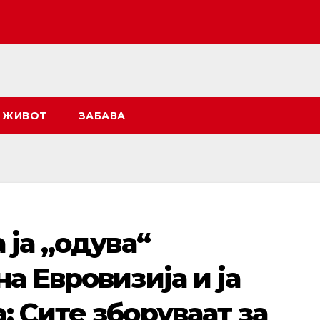
ЖИВОТ
ЗАБАВА
 ја „одува“
а Евровизија и ја
: Сите зборуваат за