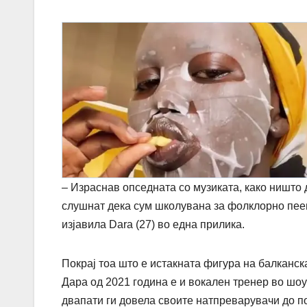
– Израснав опседната со музиката, како ништо 
слушнат дека сум школувана за фолклорно пеење
изјавила
Dara
(27) во една прилика.
Покрај тоа што е истакната фигура на балканска
Дара од 2021 година е и вокален тренер во шо
двапати ги довела своите натпреварувачи до п