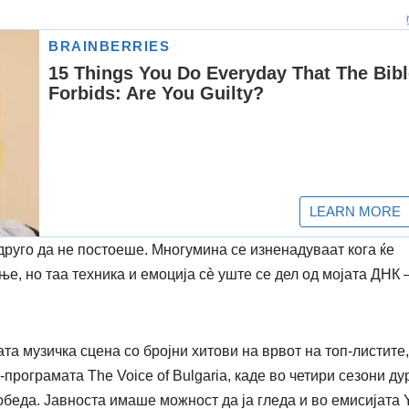
друго да не постоеше. Многумина се изненадуваат кога ќе
, но таа техника и емоција сè уште се дел од мојата ДНК 
та музичка сцена со бројни хитови на врвот на топ-листите,
у-програмата
The Voice of Bulgaria
, каде во четири сезони ду
обеда. Јавноста имаше можност да ја гледа и во емисијата