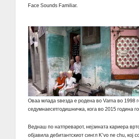
Face Sounds Familiar
.
Оваа млада ѕвезда е родена во
Varna
во 1998 г
седумнаесетгодишничка, кога во 2015 година го
Веднаш по натпреварот, нејзината кариера врт
објавила дебитантскиот сингл
K’vo ne chu
, кој 