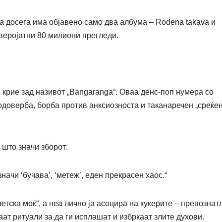
ја досега има објавено само два албума –
Rodena takava
и
еверојатни 80 милиони прегледи.
 крие зад називот „Bangaranga“. Оваа денс-поп нумера со
доверба, борба против анксиозноста и таканаречен „среќе
 што значи зборот:
начи ‘бучава’, ‘метеж’, еден прекрасен хаос.“
етска моќ“, а неа лично ја асоцира на кукерите – препознат
ат ритуали за да ги исплашат и избркаат злите духови.