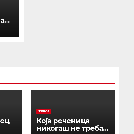
еам
а
в
а
ла
ЖИВОТ
рец
Која реченица
никогаш не треба