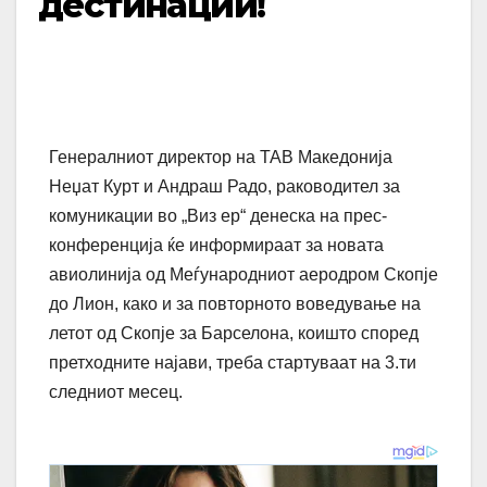
дестинации!
Генералниот директор на ТАВ Македонија
Неџат Курт и Андраш Радо, раководител за
комуникации во „Виз ер“ денеска на прес-
конференција ќе информираат за новата
авиолинија од Меѓународниот аеродром Скопје
до Лион, како и за повторното воведување на
летот од Скопје за Барселона, коишто според
претходните најави, треба стартуваат на 3.ти
следниот месец.