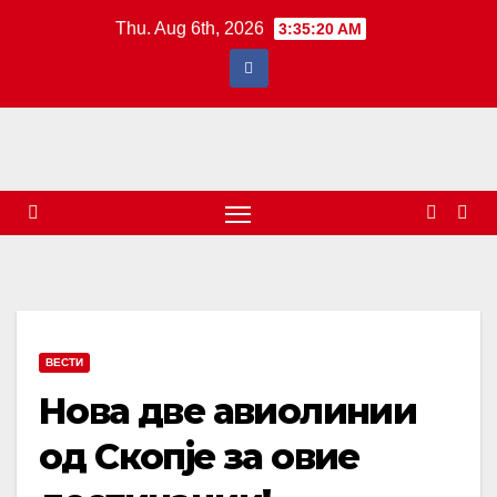
Skip
Thu. Aug 6th, 2026
3:35:21 AM
to
content
ВЕСТИ
Нова две авиолинии
од Скопје за овие