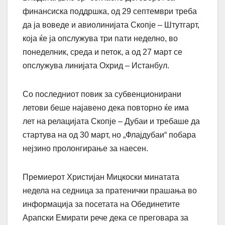
финансиска поддршка, од 29 септември треба
да ја воведе и авиолинијата Скопје – Штутгарт,
која ќе ја опслужува три пати неделно, во
понеделник, среда и петок, а од 27 март се
опслужува линијата Охрид – Истанбул.
Со последниот повик за субвенционирани
летови беше најавено дека повторно ќе има
лет на релацијата Скопје – Дубаи и требаше да
стартува на од 30 март, но „Флајдубаи“ побара
нејзино пролонгирање за наесен.
Премиерот Христијан Мицкоски минатата
недела на седница за пратенички прашања во
информација за посетата на Обединетите
Арапски Емирати рече дека се преговара за