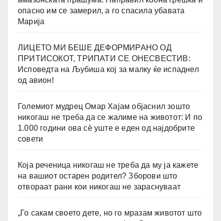
опасно им се замерил, а го спасила убавата
Марија
ЛИЦЕТО МИ БЕШЕ ДЕФОРМИРАНО ОД
ПРИТИСОКОТ, ТРИПАТИ СЕ ОНЕСВЕСТИВ:
Исповедта на Љубиша кој за малку ќе испаднел
од авион!
Големиот мудрец Омар Хајам објаснил зошто
никогаш не треба да се жалиме на животот: И по
1.000 години ова сè уште е еден од најдобрите
совети
Која реченица никогаш не треба да му ја кажете
на вашиот остарен родител? Зборови што
отвораат рани кои никогаш не зараснуваат
„Го сакам своето дете, но го мразам животот што