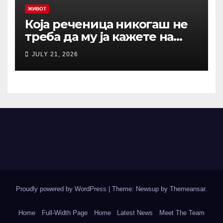
ЖИВОТ
Која реченица никогаш не
треба да му ја кажете на
вашиот остарен родител?
JULY 21, 2026
Зборови што отвораат рани
кои никогаш не
зараснуваат
Proudly powered by WordPress
|
Theme: Newsup by
Themeansar
.
Home
Full-Width Page
Home
Latest News
Meet The Team