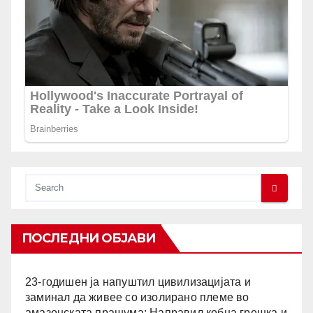
ПОСЛЕДНИ ОБЈАВИ
23-годишен ја напуштил цивилизацијата и
заминал да живее со изолирано племе во
амазонската прашума: Направил кобна грешка и