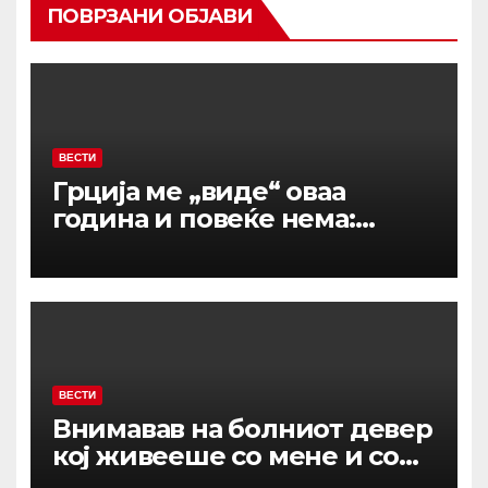
ПОВРЗАНИ ОБЈАВИ
ВЕСТИ
Грција ме „виде“ оваа
година и повеќе нема:
Марија на летување плати
казна за нешто што кај нас
не се казнува
ВЕСТИ
Внимавав на болниот девер
кој живееше со мене и со
сопругот: Таа вечер ме