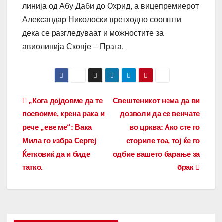
линија од Абу Даби до Охрид, а вицепремиерот
Александар Николоски претходно соопшти
дека се разгледуваат и можностите за
авиолинија Скопје – Прага.
Post
„Кога дојдовме да те
Свештеникот нема да ви
посвоиме, крена рака и
дозволи да се венчате
navigation
рече „еве ме“: Вака
во црква: Ако сте го
Мила го избра Сергеј
сториле тоа, тој ќе го
Ќетковиќ да и биде
одбие вашето барање за
татко.
брак