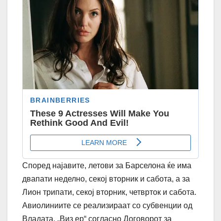
Според најавите, летови за Барселона ќе има
двапати неделно, секој вторник и сабота, а за
Лион трипати, секој вторник, четврток и сабота.
Авиолиниите се реализираат со субвенции од
Владата. „Виз ер“ согласно Договорот за