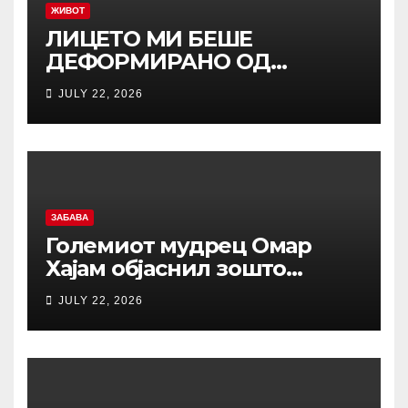
ЖИВОТ
ЛИЦЕТО МИ БЕШЕ
ДЕФОРМИРАНО ОД
ПРИТИСОКОТ, ТРИПАТИ СЕ
JULY 22, 2026
ОНЕСВЕСТИВ: Исповедта на
Љубиша кој за малку ќе
испаднел од авион!
ЗАБАВА
Големиот мудрец Омар
Хајам објаснил зошто
никогаш не треба да се
JULY 22, 2026
жалиме на животот: И по
1.000 години ова сè уште е
еден од најдобрите совети