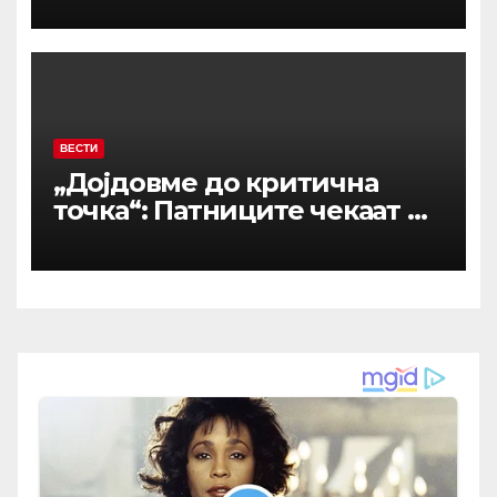
избрка од масата и ми рече:
„Слугите јадат по газдите“
ВЕСТИ
„Дојдовме до критична
точка“: Патниците чекаат и
до 5 часа на аеродромите,
авионите полетуваат
полупразни – се бара итна
реакција