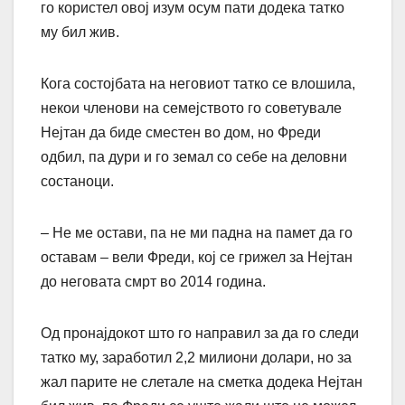
го користел овој изум осум пати додека татко
му бил жив.
Кога состојбата на неговиот татко се влошила,
некои членови на семејството го советувале
Нејтан да биде сместен во дом, но Фреди
одбил, па дури и го земал со себе на деловни
состаноци.
– Не ме остави, па не ми падна на памет да го
оставам – вели Фреди, кој се грижел за Нејтан
до неговата смрт во 2014 година.
Од пронајдокот што го направил за да го следи
татко му, заработил 2,2 милиони долари, но за
жал парите не слетале на сметка додека Нејтан