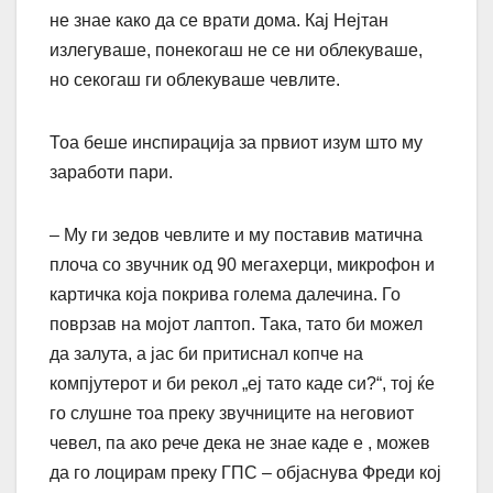
не знае како да се врати дома. Кај Нејтан
излегуваше, понекогаш не се ни облекуваше,
но секогаш ги облекуваше чевлите.
Тоа беше инспирација за првиот изум што му
заработи пари.
– Му ги зедов чевлите и му поставив матична
плоча со звучник од 90 мегахерци, микрофон и
картичка која покрива голема далечина. Го
поврзав на мојот лаптоп. Така, тато би можел
да залута, а јас би притиснал копче на
компјутерот и би рекол „еј тато каде си?“, тој ќе
го слушне тоа преку звучниците на неговиот
чевел, па ако рече дека не знае каде е , можев
да го лоцирам преку ГПС – објаснува Фреди кој