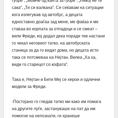
ѓубре“, „Момче од канта за ѓубре“, „Никој не те
сака“, „Ти си валкана“. Се сеќавам на ситуации
кога излегував од автобус, а децата
едноставно доаѓаа зад мене, ме фаќаа и ме
ставаа во корпата за отпадоци и се смеат –
вели Фреди, кој додал дека поради тие настани
го чекал неговиот татко. на автобуската
станица за да го видат дома, но децата исто
така се потсмеваа на Нејтан. Велеа „Ха ха,
види го старецот со кофата“.
Така е, Нејтан и Бети Меј се херои и одлични
модели за Фреди.
-Постојано го гледав татко ми како им помага
на другите луѓе, застануваше на пат да им
помогне на непознати, ги хранеше