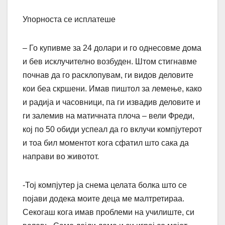
Упорноста се исплатеше
– Го купивме за 24 долари и го однесовме дома
и бев исклучително возбуден. Штом стигнавме
почнав да го расклопувам, ги видов деловите
кои беа скршени. Имав пиштол за лемење, како
и радија и часовници, па ги извадив деловите и
ги залемив на матичната плоча – вели Фреди,
кој по 50 обиди успеал да го вклучи компјутерот
и тоа бил моментот кога сфатил што сака да
направи во животот.
-Тој компјутер ја снема целата болка што се
појави додека моите деца ме малтретираа.
Секогаш кога имав проблеми на училиште, си