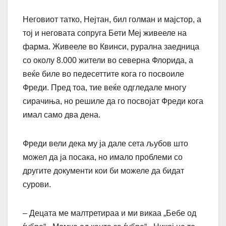
Неговиот татко, Нејтан, бил голман и мајстор, а
тој и неговата сопруга Бети Меј живееле на
фарма. Живееле во Квинси, рурална заедница
со околу 8.000 жители во северна Флорида, а
веќе биле во педесеттите кога го посвоиле
Фреди. Пред тоа, тие веќе одгледале многу
сирачиња, но решиле да го посвојат Фреди кога
имал само два дена.
Фреди вели дека му ја дале сета љубов што
можел да ја посака, но имало проблеми со
другите документи кои би можеле да бидат
сурови.
– Децата ме малтретираа и ми викаа „Бебе од