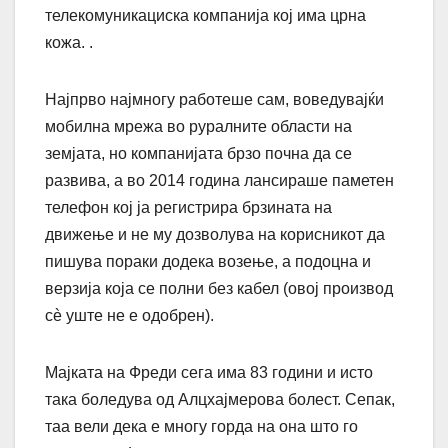
телекомуникациска компанија кој има црна
кожа. .
Најпрво најмногу работеше сам, воведувајќи
мобилна мрежа во руралните области на
земјата, но компанијата брзо почна да се
развива, а во 2014 година лансираше паметен
телефон кој ја регистрира брзината на
движење и не му дозволува на корисникот да
пишува пораки додека возење, а подоцна и
верзија која се полни без кабел (овој производ
сè уште не е одобрен).
Мајката на Фреди сега има 83 години и исто
така боледува од Алцхајмерова болест. Сепак,
таа вели дека е многу горда на она што го