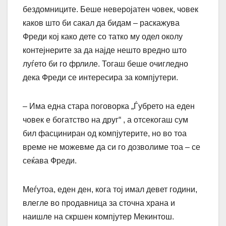
бездомниците. Беше неверојатен човек, човек
каков што би сакал да бидам – ​​раскажува
Фреди кој како дете со татко му одел околу
контејнерите за да најде нешто вредно што
луѓето би го фрлиле. Тогаш беше очигледно
дека Фреди се интересира за компјутери.
– Има една стара поговорка „Ѓубрето на еден
човек е богатство на друг“ , а отсекогаш сум
бил фасциниран од компјутерите, но во тоа
време не можевме да си го дозволиме тоа – се
сеќава Фреди.
Меѓутоа, еден ден, кога тој имал девет години,
влегле во продавница за сточна храна и
наишле на скршен компјутер Мекинтош.