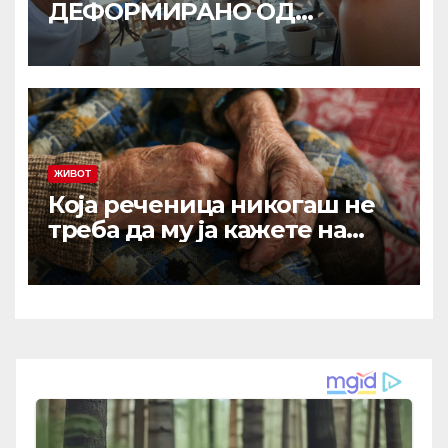
ДЕФОРМИРАНО ОД
ПРИТИСОКОТ, ТРИПАТИ СЕ
ОНЕСВЕСТИВ: Исповедта на
Љубиша кој за малку ќе
испаднел од авион!
ЖИВОТ
Која реченица никогаш не
треба да му ја кажете на
вашиот остарен родител?
Зборови што отвораат рани
кои никогаш не зараснуваат