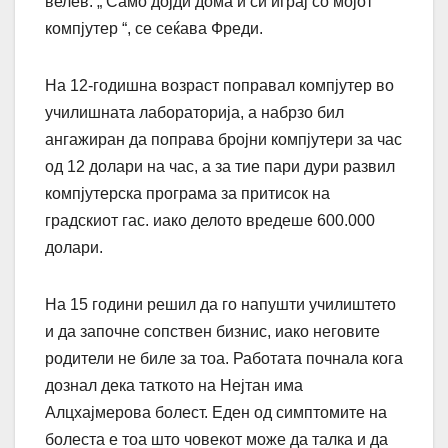
велев: „ Само дојди дома и си играј со мојот
компјутер “, се сеќава Фреди.
На 12-годишна возраст поправал компјутер во
училишната лабораторија, а набрзо бил
ангажиран да поправа бројни компјутери за час
од 12 долари на час, а за тие пари дури развил
компјутерска програма за притисок на
градскиот гас. иако делото вредеше 600.000
долари.
На 15 години решил да го напушти училиштето
и да започне сопствен бизнис, иако неговите
родители не биле за тоа. Работата почнала кога
дознал дека таткото на Нејтан има
Алцхајмерова болест. Еден од симптомите на
болеста е тоа што човекот може да талка и да