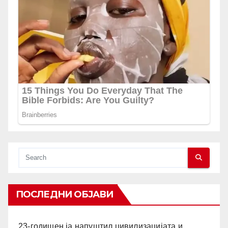
ПОСЛЕДНИ ОБЈАВИ
23-годишен ја напуштил цивилизацијата и