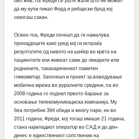
бил жив, па Фреди се уште жали што не можел
да му купи пикап Форд и рибарски брод кој
секогаш сакан.
Освен тоа, Фреди почнал да ги намалува
пронајдоците како уред кој ги испраќа
резултатите од нивото на шеќер во крвта на
пациентите кои живеат сами до лекарите или
роднините, таканаречениот паметен
гликометар. Започнал и проект за воведување
мобилна мрежа во руралните средини, па во
2008 година го поднел првото барање за
основање телекомуникациска компанија. Му
беа потребни 394 обиди и многу пари, но во
2011 година, Фреди, кој тогаш имаше 21 година,
стана најмладиот оператор во САД и до ден-
денес е единствениот сопственик на