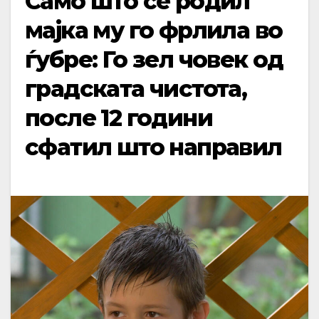
Само што се родил
мајка му го фрлила во
ѓубре: Го зел човек од
градската чистота,
после 12 години
сфатил што направил