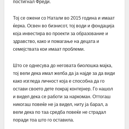
постигнал Фреди.
Тој се ожени со Натали во 2015 година и имаат
ќерка. Освен во бизнисот, тој води и фондација
која инвестира во проекти за образование и
здравство, како и помагање на децата и
семејствата кои имаат проблеми.
Што се однесува до неговата биолошка мајка,
тој вели дека имал желба да ја најде за да види
како изгледа личност која е способна да го
остави своето дете покрај контејнер. Го нашол
и видел дека се работи за наркоман. Оттогаш
никогаш повеќе не ја видел, ниту ја барал, а
вели дека по таа средба повеќе не страдал
поради тоа што го оставила.