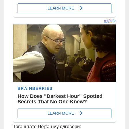
Тогаш тато Нејтан му одговори: