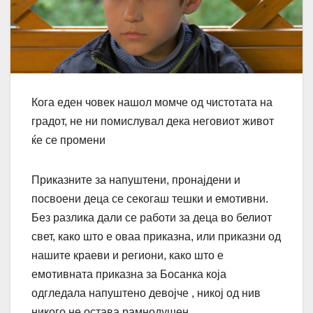
Кога еден човек нашол момче од чистотата на
градот, не ни помислувал дека неговиот живот
ќе се промени
Приказните за напуштени, пронајдени и
посвоени деца се секогаш тешки и емотивни.
Без разлика дали се работи за деца во белиот
свет, како што е оваа приказна, или приказни од
нашите краеви и региони, како што е
емотивната приказна за Босанка која
одгледала напуштено девојче , никој од нив
никого не остава рамнодушен.