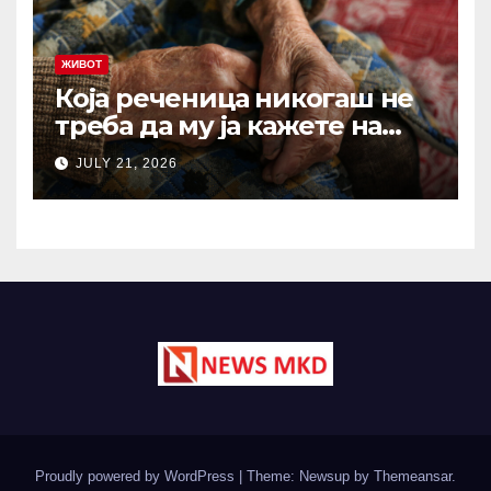
ЖИВОТ
Која реченица никогаш не
треба да му ја кажете на
вашиот остарен родител?
JULY 21, 2026
Зборови што отвораат рани
кои никогаш не
зараснуваат
Proudly powered by WordPress
|
Theme: Newsup by
Themeansar
.