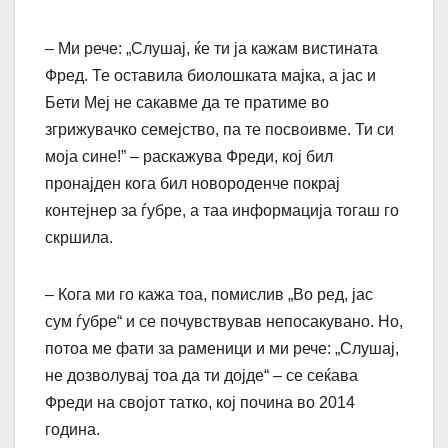
– Ми рече: „Слушај, ќе ти ја кажам вистината
Фред. Те оставила биолошката мајка, а јас и
Бети Меј не сакавме да те пратиме во
згрижувачко семејство, па те посвоивме. Ти си
моја сине!” – раскажува Фреди, кој бил
пронајден кога бил новороденче покрај
контејнер за ѓубре, а таа информација тогаш го
скршила.
– Кога ми го кажа тоа, помислив „Во ред, јас
сум ѓубре“ и се почувствував непосакувано. Но,
потоа ме фати за раменици и ми рече: „Слушај,
не дозволувај тоа да ти дојде“ – се сеќава
Фреди на својот татко, кој почина во 2014
година.