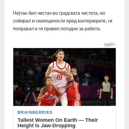
Нејтан бил чистач во градската чистота, но
собирал и скапоцености пред контејнерите, ги
поправал и ги правел погодни за работа.