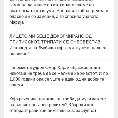
заминал да живее со изолирано племе во
амазонската прашума: Направил кобна грешка и
опасно им се замерил, а го спасила убавата
Марија
ЛИЦЕТО МИ БЕШЕ ДЕФОРМИРАНО ОД
ПРИТИСОКОТ, ТРИПАТИ СЕ ОНЕСВЕСТИВ:
Исповедта на Љубиша кој за малку ќе испаднел
од авион!
Големиот мудрец Омар Хајам објаснил зошто
никогаш не треба да се жалиме на животот: И по
1.000 години ова сè уште е еден од најдобрите
совети
Која реченица никогаш не треба да му ја кажете
на вашиот остарен родител? Зборови што
отвораат рани кои никогаш не зараснуваат