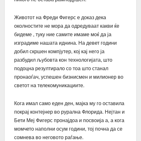
Животот на Фреди Фигерс е доказ дека
околностите не мора да одредуваат какви ќе
бидеме , туку ние самите имаме моќ да ја
изградиме нашата иднина. На девет години
добил скршен компјутер, кој кај него ја
разбудил љубовта кон технологијата, што
подоцна резултирало со тоа што станал
пронаоѓач, успешен бизнисмен и милионер во
светот на телекомуникациите.
Кога имал само еден ден, мајка му го оставила
покрај контејнер во рурална Флорида. Нејтан и
Бети Меј Фигерс пронајдоа и посвоија а, а кога
момчето наполни осум години, тој почна да се
сомнева во неговото раѓање.