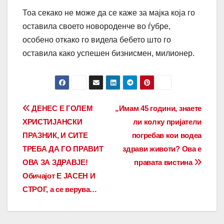
Тоа секако не може да се каже за мајка која го
оставила своето новороденче во ѓубре,
особено откако го видела бебето што го
оставила како успешен бизнисмен, милионер.
Post
ДЕНЕС Е ГОЛЕМ
„Имам 45 години, знаете
ХРИСТИЈАНСКИ
ли колку пријатели
navigation
ПРАЗНИК, И СИТЕ
погребав кои водеа
ТРЕБА ДА ГО ПРАВИТ
здрави животи? Ова е
ОВА ЗА ЗДРАВЈЕ!
правата вистина
Обичајот Е ЈАСЕН И
СТРОГ, а се верува…