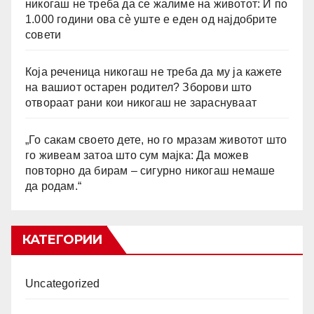
никогаш не треба да се жалиме на животот: И по
1.000 години ова сè уште е еден од најдобрите
совети
Која реченица никогаш не треба да му ја кажете
на вашиот остарен родител? Зборови што
отвораат рани кои никогаш не зараснуваат
„Го сакам своето дете, но го мразам животот што
го живеам затоа што сум мајка: Да можев
повторно да бирам – сигурно никогаш немаше
да родам.“
КАТЕГОРИИ
Uncategorized