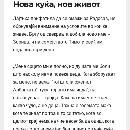
Нова куќа, нов живот
Лајтиха прифатила да се омажи за Радосав, не
обрнувајќи внимание на условите во кои ќе
живее. Бргу од свекрвата добила ново име –
Зорица, и на семејството Тимотијевиќ им
подарила три деца.
„Мене срцето ми е полно, но душата ме боли
што наоколу нема повеќе деца. Кога зборуваат
за мене, не велат ‘тој што ја оженил
Албанката’, туку ‘тој што има чеда’, па
нагласуваат – тројца. Како да имам не знам
какво чудо, а не деца. Тажна е големата мака
кога те знаат по тоа што си татко, кога во
целиот крај нема на чие веселба да одиш, кога
после долго време јас бев првиот од чија куќа