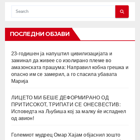
ПОСЛЕДНИ ОБЈАВИ
23-годишен ја напуштил цивилизацијата и
заминал да живее со изолирано племе во
амазонската прашума: Направил кобна грешка и
опасно им се замерил, а го спасила убавата
Марија
ЛИЦЕТО МИ БЕШЕ ДЕФОРМИРАНО ОД
ПРИТИСОКОТ, ТРИПАТИ СЕ ОНЕСВЕСТИВ:
Исповедта на Љубиша кој за малку ќе испаднел
од авион!
Големиот мудрец Омар Хајам објаснил зошто