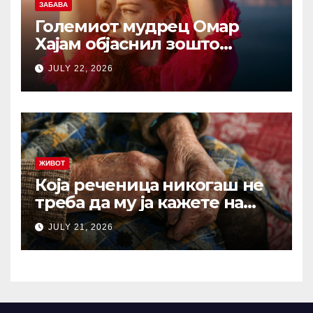
ЗАБАВА
Големиот мудрец Омар
Хајам објаснил зошто
никогаш не треба да се
JULY 22, 2026
жалиме на животот: И по
1.000 години ова сè уште е
еден од најдобрите совети
ЖИВОТ
Која реченица никогаш не
треба да му ја кажете на
вашиот остарен родител?
JULY 21, 2026
Зборови што отвораат рани
кои никогаш не
зараснуваат