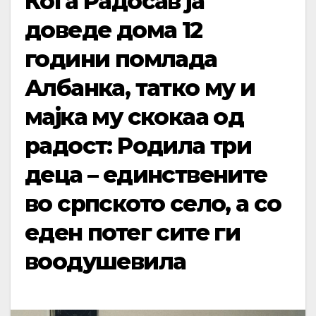
Кога Радосав ја
доведе дома 12
години помлада
Албанка, татко му и
мајка му скокаа од
радост: Родила три
деца – единствените
во српското село, а со
еден потег сите ги
воодушевила