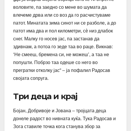
воловите, па заедно со мене во шумата да
влечеме дрва или со воз да го расчистуваме
патот. Минатата зима синот ни се разболе, а до
патот има два и пол километри, сè низ длабок
снег. Малку го носев јас, па застанав да
здивнам, а потоа го зеде таа во раце. Викнав:
‘Не смееш, бремена си, не можеш’, а таа не
попушти. Побрзо таа одеше со него во
прегратки отколку јас“ – ја пофалил Радосав
својата сопруга.
Три деца и крај
Бојан, Добривоје и Јована – тројцата деца
донеле радост во нивната куќа. Тука Радосав и
Зога ставиле точка кога станува збор за