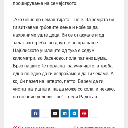
проширување на семејството.
„Ако беше до немаштијата – не е. За земјата би
ги виткавме грбовите дење и ноќе за да
нахраниме уште деца, би се откажале и од
залак ако треба, но друго е во прашање.
Најблиското училиште од тука е седум
километри, во Јасеново, пола пат низ шума.
Брзо нашите ќе пораснат за училиште, а треба
едно по едно да ги испраќаме и да ги чекаме. А
кој би пазел на четврто, петто. Барем да ги
чистат патиштата, па да може со кола, и некако,
но во овие услови – не“ – вели Радосав.