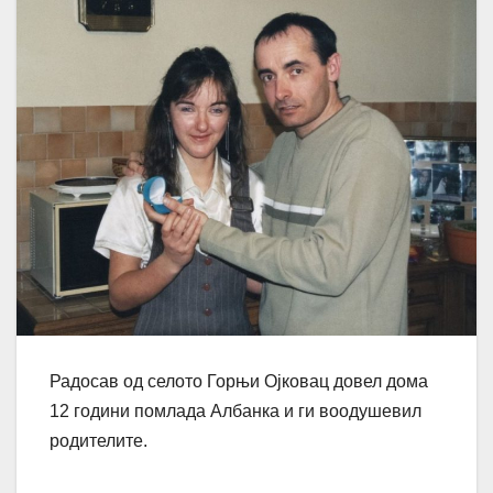
Радосав од селото Горњи Ојковац довел дома
12 години помлада Албанка и ги воодушевил
родителите.