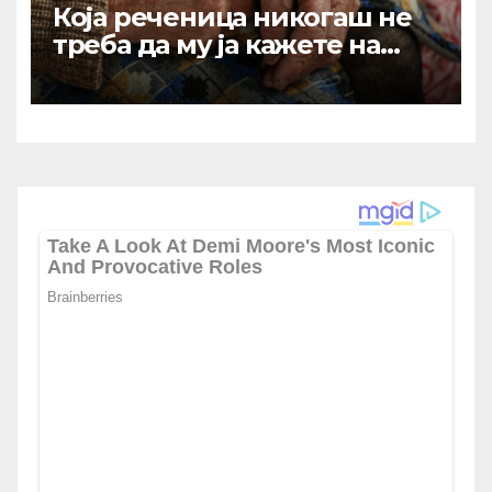
Која реченица никогаш не
треба да му ја кажете на
вашиот остарен родител?
Зборови што отвораат рани
кои никогаш не зараснуваат