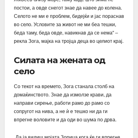
постои, а овде снегот знае да навее до колена.
Селото не ми е проблем, бидејќи и јас пораснав
во село. Условите за живот не ми беа тешки,
беда таму, беда овде, навикнав да се нема“ –
рекла Зога, мајка на тројца деца во целиот крај.
Силата на жената од
село
Со текот на времето, Зога станала столб на
домаќинството. Знае да измолзе крави, да
направи сирење, работи рамо до рамо со
сопругот на нива, а не ѝ е тешко ни да ги
впрегне воловите и да оди во шума по дрва.
„Да ја видиш мојата Зорица кога ќе ги впрегне