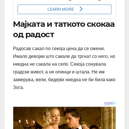
Мајката и таткото скокаа
од радост
Радосав сакал по секоја цена да се ожени.
Имало девојки што сакале да тргнат со него, но
ниедна не сакала на село. Секоја сонувала
градски живот, а не опинци и штала. Не им
замерува, вели, бидејќи ниедна не би била како
Зога.