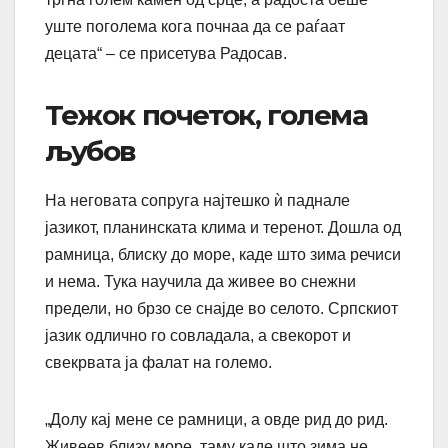
уште поголема кога почнаа да се раѓаат
децата“ – се присетува Радосав.
Тежок почеток, голема
љубов
На неговата сопруга најтешко ѝ паднале
јазикот, планинската клима и теренот. Дошла од
рамница, блиску до море, каде што зима речиси
и нема. Тука научила да живее во снежни
предели, но брзо се снајде во селото. Српскиот
јазик одлично го совладала, а свекорот и
свекрвата ја фалат на големо.
„Долу кај мене се рамници, а овде рид до рид.
Живеев близу море, таму каде што зима не