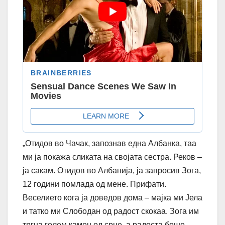
„Отидов во Чачак, запознав една Албанка, таа
ми ја покажа сликата на својата сестра. Реков –
ја сакам. Отидов во Албанија, ја запросив Зога,
12 години помлада од мене. Прифати.
Веселието кога ја доведов дома – мајка ми Јела
и татко ми Слободан од радост скокаа. Зога им
тргна голем камен од срце, а радоста беше