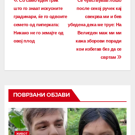
Post
Со само еден трик
Се чувствував лошо
што го знаат искусните
после секој ручек кај
navigation
градинари, ќе го одвоите
свекрва ми и бев
семето од пиперката:
убедена дека ме труе: На
Никако не го земајте од
Велигден маж ми ми
овој плод
кажа зборови поради
кои избегав без да се
свртам
ПОВРЗАНИ ОБЈАВИ
ЖИВОТ