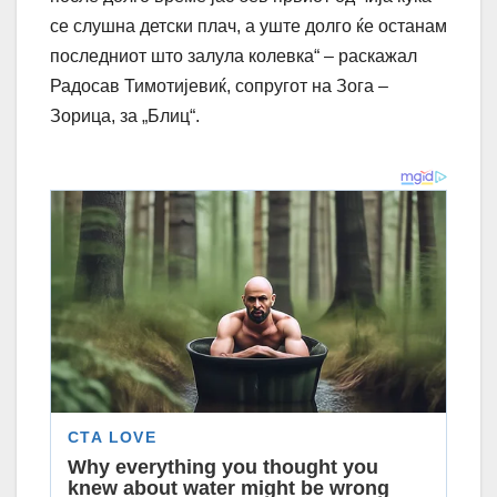
се слушна детски плач, а уште долго ќе останам
последниот што залула колевка“ – раскажал
Радосав Тимотијевиќ, сопругот на Зога –
Зорица, за „Блиц“.