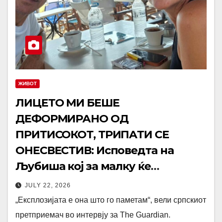
ЖИВОТ
ЛИЦЕТО МИ БЕШЕ
ДЕФОРМИРАНО ОД
ПРИТИСОКОТ, ТРИПАТИ СЕ
ОНЕСВЕСТИВ: Исповедта на
Љубиша кој за малку ќе
испаднел од авион!
JULY 22, 2026
„Експлозијата е она што го паметам“, вели српскиот
претприемач во интервју за The Guardian.