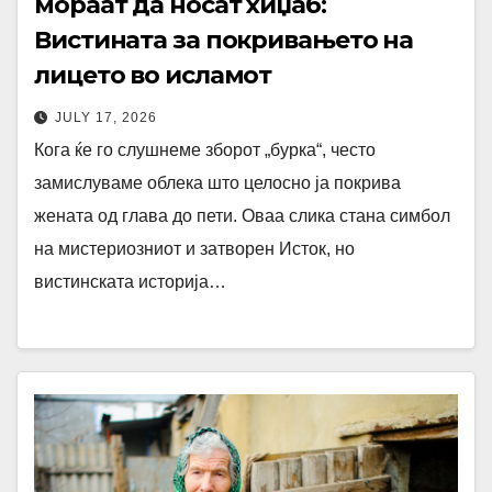
мораат да носат хиџаб:
Вистината за покривањето на
лицето во исламот
JULY 17, 2026
Кога ќе го слушнеме зборот „бурка“, често
замислуваме облека што целосно ја покрива
жената од глава до пети. Оваа слика стана симбол
на мистериозниот и затворен Исток, но
вистинската историја…