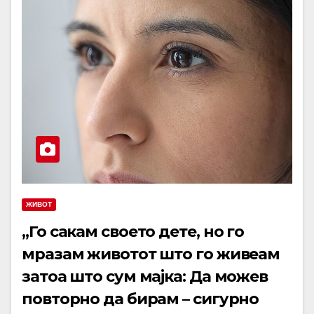
ЖИВОТ
„Го сакам своето дете, но го
мразам животот што го живеам
затоа што сум мајка: Да можев
повторно да бирам – сигурно