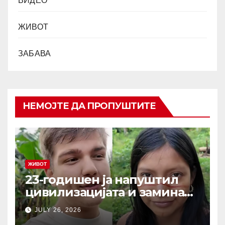
ВИДЕО
ЖИВОТ
ЗАБАВА
НЕМОЈТЕ ДА ПРОПУШТИТЕ
ЖИВОТ
23-годишен ја напуштил
цивилизацијата и заминал
да живее со изолирано
JULY 26, 2026
племе во амазонската