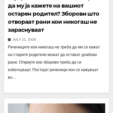
да му ја кажете на вашиот
остарен родител? Зборови што
отвораат рани кои никогаш не
зараснуваат
JULY 21, 2026
Речениците кои никогаш не треба да им се кажат
на старите родители можат да остават длабоки
рани. Откријте кои зборови треба да се
избегнуваат. Постојат реченици кои се кажуваат
во…