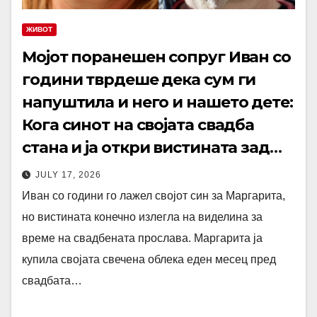
ЖИВОТ
Мојот поранешен сопруг Иван со
години тврдеше дека сум ги
напуштила и него и нашето дете:
Кога синот на својата свадба
стана и ја откри вистината зад
татковите лаги, ги шокираше
JULY 17, 2026
сите
Иван со години го лажел својот син за Маргарита,
но вистината конечно излегла на виделина за
време на свадбената прослава. Маргарита ја
купила својата свечена облека еден месец пред
свадбата…