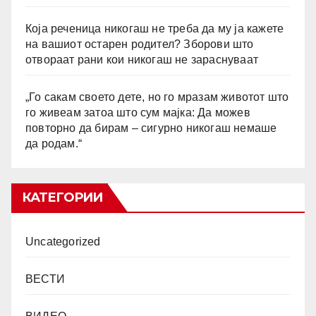
Која реченица никогаш не треба да му ја кажете
на вашиот остарен родител? Зборови што
отвораат рани кои никогаш не зараснуваат
„Го сакам своето дете, но го мразам животот што
го живеам затоа што сум мајка: Да можев
повторно да бирам – сигурно никогаш немаше
да родам.“
КАТЕГОРИИ
Uncategorized
ВЕСТИ