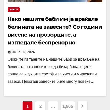
ЖИВОТ
Како нашите баби им ја враќале
белината на завесите? Со години
виселе на прозорците, а
изгледале беспрекорно
JULY 16, 2026
Откријте ги тајните на нашите баби за враќање на
белината на завесите: сода бикарбона, оцет и
сонце се клучните состојки за чисти и миризливи
завеси. Некогаш завесите биле многу повеќе…
Posts
1
2
…
1,865