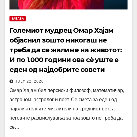
ЗАБАВА
Големиот мудрец Омар Хајам
објаснил зошто никогаш не
треба да се жалиме на животот:
И по 1.000 години ова сè уште е
еден од најдобрите совети
JULY 22, 2026
Омар Хајам бил персиски филозоф, математичар,
астроном, астролог и поет. Се смета за еден од
највлијателните мислители на средниот век, а
неговите размислувања за тоа зошто не треба да
се…