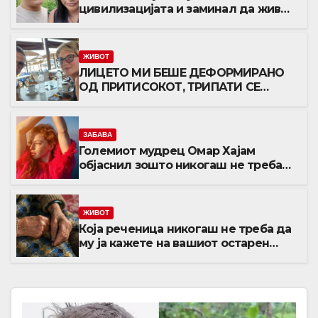
цивилизацијата и заминал да живее
со изолирано племе во амазонската
прашума: Направил кобна грешка и
опасно им се замерил, а го спасила
ЖИВОТ
убавата Марија
ЛИЦЕТО МИ БЕШЕ ДЕФОРМИРАНО
ОД ПРИТИСОКОТ, ТРИПАТИ СЕ
ОНЕСВЕСТИВ: Исповедта на
Љубиша кој за малку ќе испаднел
од авион!
ЗАБАВА
Големиот мудрец Омар Хајам
објаснил зошто никогаш не треба
да се жалиме на животот: И по 1.000
години ова сè уште е еден од
најдобрите совети
ЖИВОТ
Која реченица никогаш не треба да
му ја кажете на вашиот остарен
родител? Зборови што отвораат
рани кои никогаш не зараснуваат