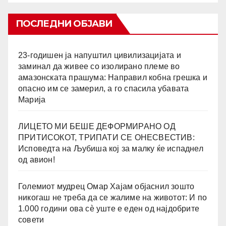
ПОСЛЕДНИ ОБЈАВИ
23-годишен ја напуштил цивилизацијата и
заминал да живее со изолирано племе во
амазонската прашума: Направил кобна грешка и
опасно им се замерил, а го спасила убавата
Марија
ЛИЦЕТО МИ БЕШЕ ДЕФОРМИРАНО ОД
ПРИТИСОКОТ, ТРИПАТИ СЕ ОНЕСВЕСТИВ:
Исповедта на Љубиша кој за малку ќе испаднел
од авион!
Големиот мудрец Омар Хајам објаснил зошто
никогаш не треба да се жалиме на животот: И по
1.000 години ова сè уште е еден од најдобрите
совети