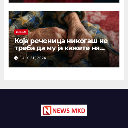
1.000 години ова сè уште е
еден од најдобрите совети
ЖИВОТ
Која реченица никогаш не
треба да му ја кажете на
вашиот остарен родител?
JULY 21, 2026
Зборови што отвораат рани
кои никогаш не
зараснуваат