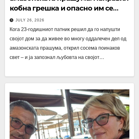
кобна грешка и опасно им се
замерил, а го спасила убавата
JULY 26, 2026
Марија
Кога 23-годишниот патник решил да го напушти
својот дом за да живее во многу оддалечен дел од
амазонската прашума, открил сосема поинаков
свет – и ја запознал љубовта на својот…