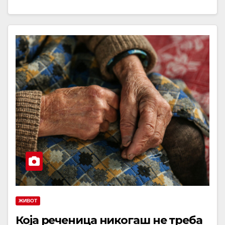
ЖИВОТ
Која реченица никогаш не треба