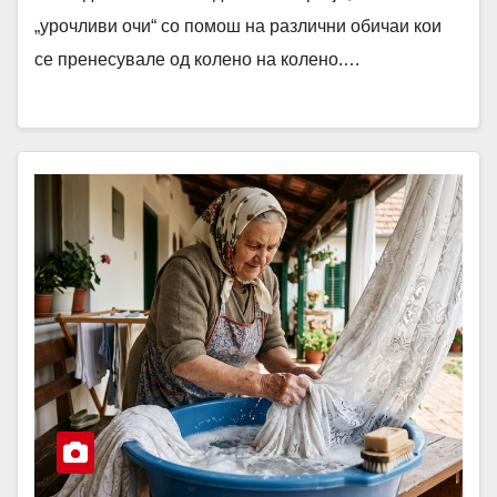
„урочливи очи“ со помош на различни обичаи кои
се пренесувале од колено на колено.…