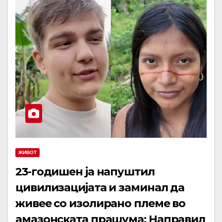
ЖИВОТ
23-годишен ја напуштил
цивилизацијата и заминал да
живее со изолирано племе во
амазонската прашума: Направил