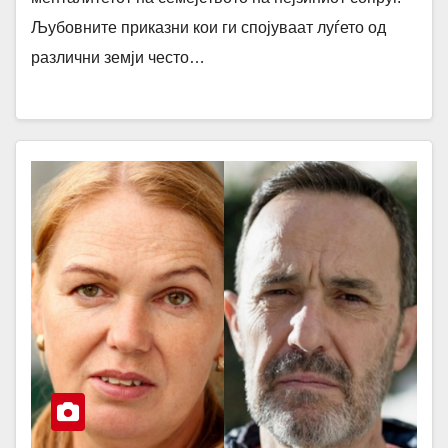
Љубовните приказни кои ги спојуваат луѓето од
различни земји често…