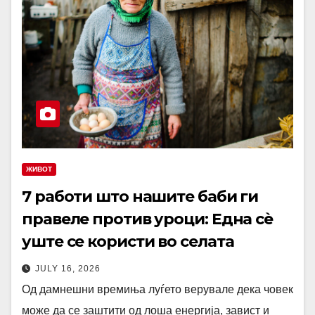
ЖИВОТ
7 работи што нашите баби ги
правеле против уроци: Една сè
уште се користи во селата
JULY 16, 2026
Од дамнешни времиња луѓето верувале дека човек
може да се заштити од лоша енергија, завист и