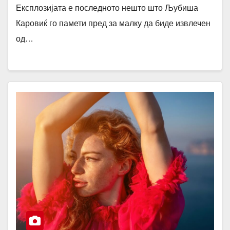
Експлозијата е последното нешто што Љубиша
Каровиќ го памети пред за малку да биде извлечен
од…