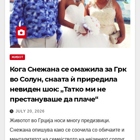
ЖИВОТ
Кога Снежана се омажила за Грк
во Солун, снаата ѝ приредила
невиден шок: „Татко ми не
престануваше да плаче“
JULY 20, 2026
Животот во Грција носи многу предизвици.
Снежана опишува како се соочила со обичаите и
менталитетот на семејството на нејзиниот сопруг.