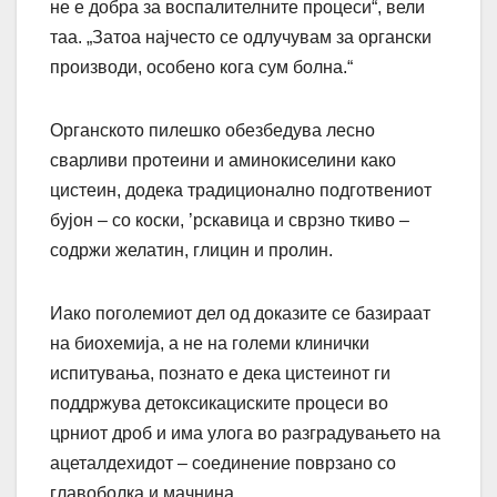
не е добра за воспалителните процеси“, вели
таа. „Затоа најчесто се одлучувам за органски
производи, особено кога сум болна.“
Органското пилешко обезбедува лесно
сварливи протеини и аминокиселини како
цистеин, додека традиционално подготвениот
бујон – со коски, ’рскавица и сврзно ткиво –
содржи желатин, глицин и пролин.
Иако поголемиот дел од доказите се базираат
на биохемија, а не на големи клинички
испитувања, познато е дека цистеинот ги
поддржува детоксикациските процеси во
црниот дроб и има улога во разградувањето на
ацеталдехидот – соединение поврзано со
главоболка и мачнина.