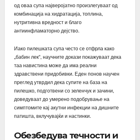
од оваа супа најверојатно произлегуваат од
комбинација на хидратација, топлина,
нутритивна вредност и благо
антиинфламаторно дејство.
Иако пилешката супа често се отфрла како
„бабин лек“, научните докази покажуваат дека
таа навистина може да има реални
здравствени придобивки. Еден понов научен
преглед утврдил дека супите на база на
пилешко, подготвени со зеленчук и зачини,
доведуваат до умерено подобрување на
симптомите кај акутни инфекции на дишните
патишта, вклучувајќи и настинки.
Обезбедува течности и