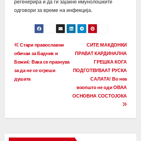
регенерира и да ги зајакне имунолошките
одговори за време на инфекција.
Post
Стари православни
СИТЕ МАКДОНКИ
обичаи за Бадник и
ПРАВАТ КАРДИНАЛНА
navigation
Божиќ: Вака се празнува
ГРЕШКА КОГА
за да не се огреши
ПОДГОТВУВААТ РУСКА
душата
САЛАТА! Во неа
воопшто не оди ОВАА
ОСНОВНА СОСТОЈОКА