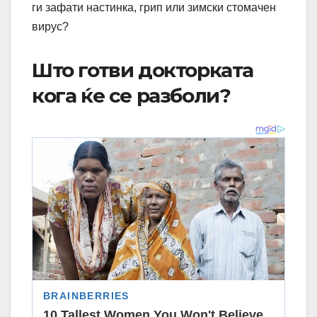
ги зафати настинка, грип или зимски стомачен
вирус?
Што готви докторката
кога ќе се разболи?