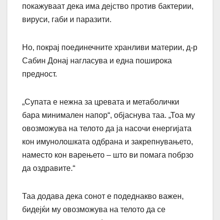
покажуваат дека има дејство против бактерии,
вируси, габи и паразити.
Но, покрај поединечните хранливи материи, д-р
Сабин Донај нагласува и една поширока
предност.
„Супата е нежна за цревата и метаболички
бара минимален напор“, објаснува таа. „Тоа му
овозможува на телото да ја насочи енергијата
кон имунолошката одбрана и закрепнувањето,
наместо кон варењето – што ви помага побрзо
да оздравите.“
Таа додава дека сонот е подеднакво важен,
бидејќи му овозможува на телото да се