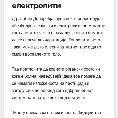
електролити
Д-р Сабин Донај објаснува дека топлиот бујон
обезбедува течности и електролити во моменти
кога апетитот често е намален, со што помага
да се спречи дехидратација. Топлината, исто
така, може да го олесни затнатиот нос и да го
смири воспаленото грло.
Таа претпочита да користи органски состојки
кога е болна, наведувајќи дека тоа помага да
се намали изложеноста на пестициди и
загадувачи во период кога одбранбениот
систем на телото е веќе под притисок.
„Многу внимавам на токсичноста, бидејќи таа