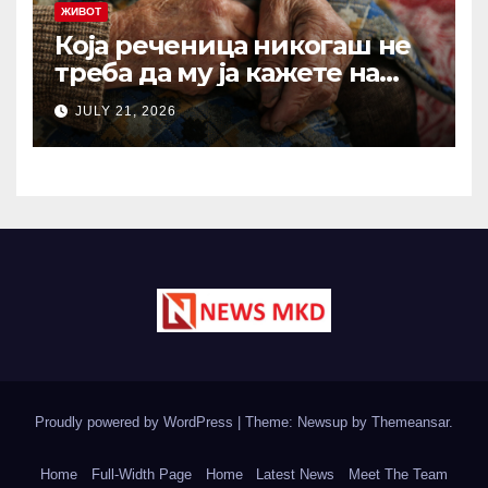
ЖИВОТ
Која реченица никогаш не
треба да му ја кажете на
вашиот остарен родител?
JULY 21, 2026
Зборови што отвораат рани
кои никогаш не
зараснуваат
Proudly powered by WordPress
|
Theme: Newsup by
Themeansar
.
Home
Full-Width Page
Home
Latest News
Meet The Team