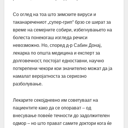
Со оглед на тоа што зимските вируси и
таканаречениот „супер-грип“ брзо се шират за
време на семејните собири, избегнувањето на
болеста понекогаш изгледа речиси
невозможно. Но, според д-р Сабин Донај,
лекарка по општа медицина и експерт за
долговечност, постојат едноставни, научно
поткрепени чекори кои значително можат да ја
намалат веројатноста за сериозно
разболување.
Лекарите секојдневно им советуваат на
пациентите како да се опорават – од
внесување повеќе течности до задолжителен
одмор – но што прават самите доктори кога ќе