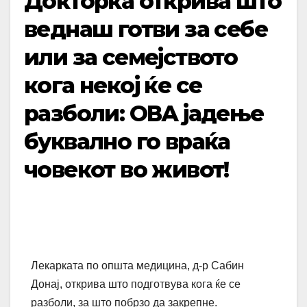
Докторка открива што
веднаш готви за себе
или за семејството
кога некој ќе се
разболи: ОВА јадење
буквално го враќа
човекот во живот!
Лекарката по општа медицина, д-р Сабин
Донај, открива што подготвува кога ќе се
разболи, за што побрзо да закрепне.