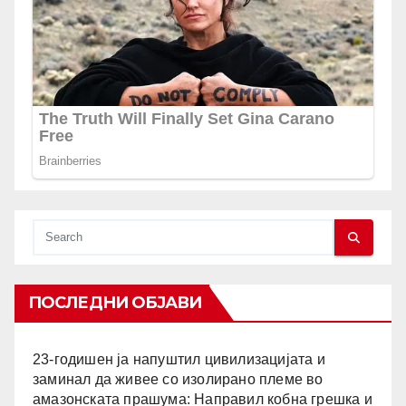
ПОСЛЕДНИ ОБЈАВИ
23-годишен ја напуштил цивилизацијата и
заминал да живее со изолирано племе во
амазонската прашума: Направил кобна грешка и