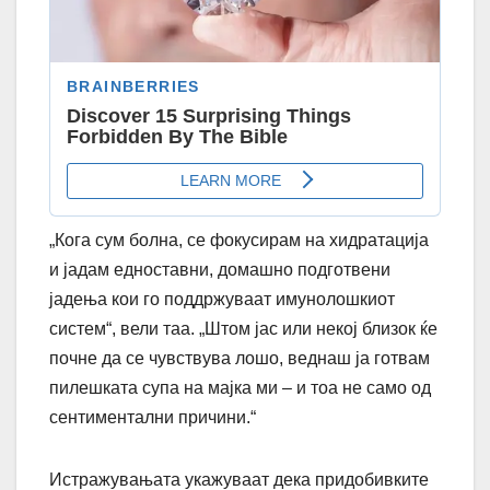
„Кога сум болна, се фокусирам на хидратација
и јадам едноставни, домашно подготвени
јадења кои го поддржуваат имунолошкиот
систем“, вели таа. „Штом јас или некој близок ќе
почне да се чувствува лошо, веднаш ја готвам
пилешката супа на мајка ми – и тоа не само од
сентиментални причини.“
Истражувањата укажуваат дека придобивките