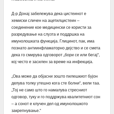
Д-р Донај забележува дека цистеинот е
хемиски сличен на ацетилцистеин –
соединение кое медицински се користи за
разредување на слузта и поддршка на
имунолошката функција. Глицинот, пак, има
познато антиинфламаторно дејство и се смета
дека го смирува одговорот „бори се или бегај“,
кој често е засилен за време на инфекција.
„Ова може да објасни зошто пилешкиот бујон
делува толку утешно кога сте болни“, вели таа.
„Тој не само што го намалува стресниот
одговор, туку и го поддржува квалитетниот сон
– а сонот е клучен дел од имунолошкото
закрепнување.“