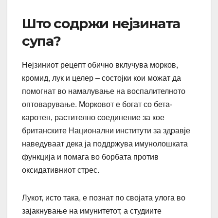
Што содржи нејзината
супа?
Нејзиниот рецепт обично вклучува морков,
кромид, лук и целер – состојки кои можат да
помогнат во намалување на воспалителното
оптоварување. Морковот е богат со бета-
каротен, растително соединение за кое
британските Национални институти за здравје
наведуваат дека ја поддржува имунолошката
функција и помага во борбата против
оксидативниот стрес.
Лукот, исто така, е познат по својата улога во
зајакнување на имунитетот, а студиите