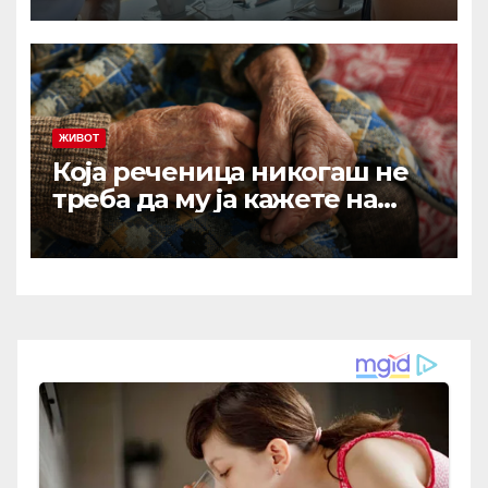
ОНЕСВЕСТИВ: Исповедта на
Љубиша кој за малку ќе
испаднел од авион!
ЖИВОТ
Која реченица никогаш не
треба да му ја кажете на
вашиот остарен родител?
Зборови што отвораат рани
кои никогаш не зараснуваат