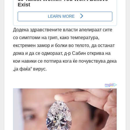
Додека здравствените власти апелираат сите
со симптоми на грип, како температура,
екстремен замор и болки во телото, да останат
дома и да се одмораат, д-р Сабин открива на
кои навики се потпира кога ќе почувствува дека
„ја фаќа“ вирус.