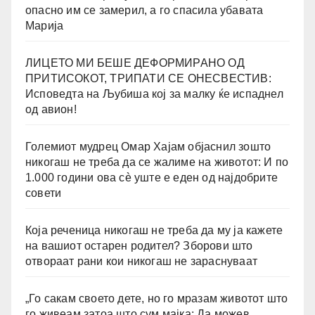
опасно им се замерил, а го спасила убавата
Марија
ЛИЦЕТО МИ БЕШЕ ДЕФОРМИРАНО ОД
ПРИТИСОКОТ, ТРИПАТИ СЕ ОНЕСВЕСТИВ:
Исповедта на Љубиша кој за малку ќе испаднел
од авион!
Големиот мудрец Омар Хајам објаснил зошто
никогаш не треба да се жалиме на животот: И по
1.000 години ова сè уште е еден од најдобрите
совети
Која реченица никогаш не треба да му ја кажете
на вашиот остарен родител? Зборови што
отвораат рани кои никогаш не зараснуваат
„Го сакам своето дете, но го мразам животот што
го живеам затоа што сум мајка: Да можев