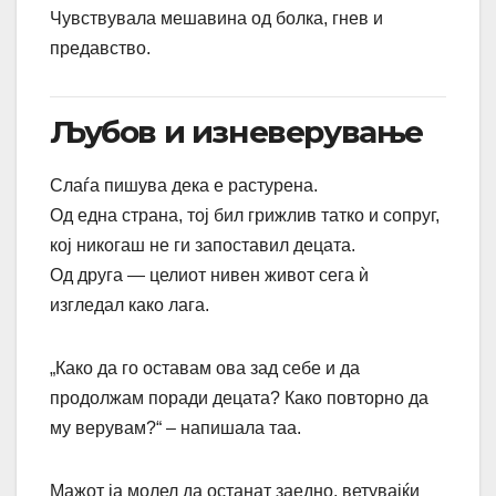
Чувствувала мешавина од болка, гнев и
предавство.
Љубов и изневерување
Слаѓа пишува дека е растурена.
Од една страна, тој бил грижлив татко и сопруг,
кој никогаш не ги запоставил децата.
Од друга — целиот нивен живот сега ѝ
изгледал како лага.
„Како да го оставам ова зад себе и да
продолжам поради децата? Како повторно да
му верувам?“ – напишала таа.
Мажот ја молел да останат заедно, ветувајќи