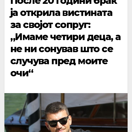
После 20 години брак
ја открила вистината
за својот сопруг:
„Имаме четири деца, а
не ни сонував што се
случува пред моите
очи“