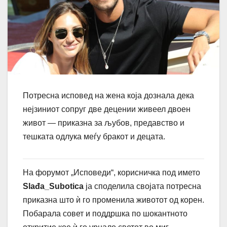
Потресна исповед на жена која дознала дека
нејзиниот сопруг две децении живеел двоен
живот — приказна за љубов, предавство и
тешката одлука меѓу бракот и децата.
На форумот „Исповеди“, корисничка под името
Slađa_Subotica
ја споделила својата потресна
приказна што ѝ го променила животот од корен.
Побарала совет и поддршка по шокантното