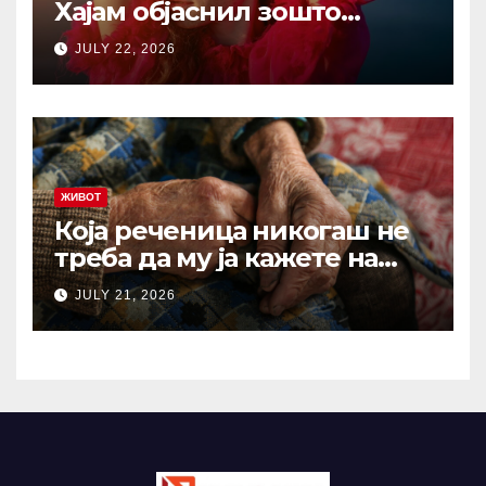
Хајам објаснил зошто
никогаш не треба да се
JULY 22, 2026
жалиме на животот: И по
1.000 години ова сè уште е
еден од најдобрите совети
ЖИВОТ
Која реченица никогаш не
треба да му ја кажете на
вашиот остарен родител?
JULY 21, 2026
Зборови што отвораат рани
кои никогаш не
зараснуваат