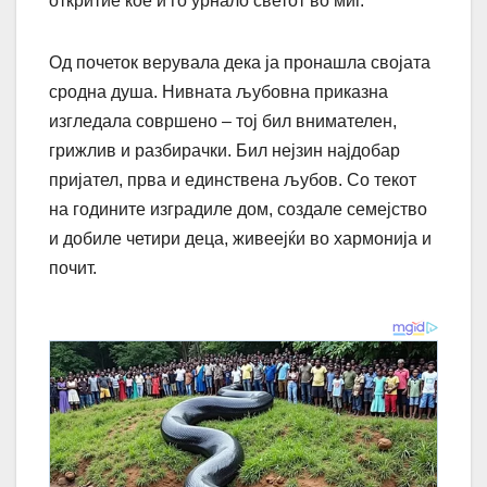
откритие кое ѝ го урнало светот во миг.
Од почеток верувала дека ја пронашла својата
сродна душа. Нивната љубовна приказна
изгледала совршено – тој бил внимателен,
грижлив и разбирачки. Бил нејзин најдобар
пријател, прва и единствена љубов. Со текот
на годините изградиле дом, создале семејство
и добиле четири деца, живеејќи во хармонија и
почит.