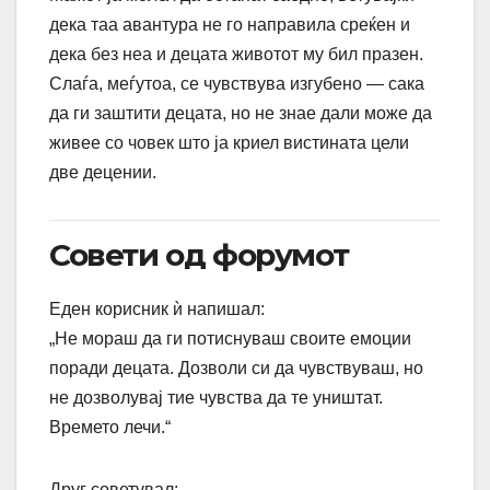
дека таа авантура не го направила среќен и
дека без неа и децата животот му бил празен.
Слаѓа, меѓутоа, се чувствува изгубено — сака
да ги заштити децата, но не знае дали може да
живее со човек што ја криел вистината цели
две децении.
Совети од форумот
Еден корисник ѝ напишал:
„Не мораш да ги потиснуваш своите емоции
поради децата. Дозволи си да чувствуваш, но
не дозволувај тие чувства да те уништат.
Времето лечи.“
Друг советувал: