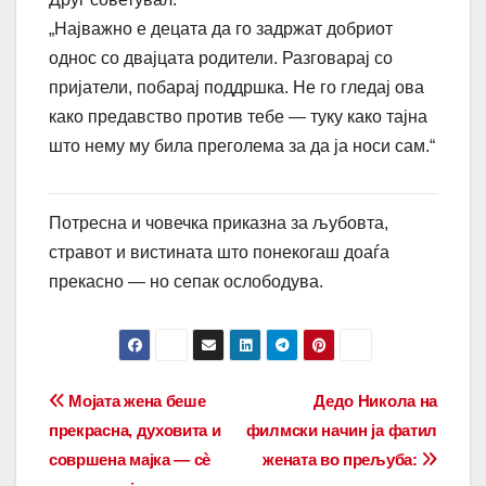
„Најважно е децата да го задржат добриот
однос со двајцата родители. Разговарај со
пријатели, побарај поддршка. Не го гледај ова
како предавство против тебе — туку како тајна
што нему му била преголема за да ја носи сам.“
Потресна и човечка приказна за љубовта,
стравот и вистината што понекогаш доаѓа
прекасно — но сепак ослободува.
Post
Мојата жена беше
Дедо Никола на
прекрасна, духовита и
филмски начин ја фатил
navigation
совршена мајка — сè
жената во прељуба: