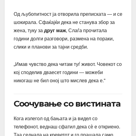
Од љубопитност ја отворила преписката — и се
шокирала. Сфаќајќи дека не станува збор за
жена, туку за
друг маж
, Слаѓа прочитала
години долги разговори, размена на пораки,
слики и планови за тајни средби.
„Имав чувство дека читам туѓ живот. Човекот со
кој споделив дваесет години — можеби
никогаш не бил оној што мислев дека е.“
Соочување со вистината
Кога излегол од бањата и ја видел со
телефонот, веднаш сфатил дека сè е откриено.
Таа седнала на креветот и го прашала само