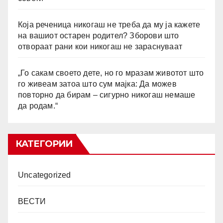
Која реченица никогаш не треба да му ја кажете
на вашиот остарен родител? Зборови што
отвораат рани кои никогаш не зараснуваат
„Го сакам своето дете, но го мразам животот што
го живеам затоа што сум мајка: Да можев
повторно да бирам – сигурно никогаш немаше
да родам.“
КАТЕГОРИИ
Uncategorized
ВЕСТИ