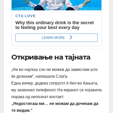
Откривање на тајната
„Ни во најлош сон не можев да замислам што
ќе дознаам“, напишала Слаѓа.
Една вечер, додека сопругот ѝ бил во бањата,
му заѕвонил телефонот. На екранот се појавила
порака од непознат контакт:
„Недостигаш ми… не можам да дочекам да
те видам.“