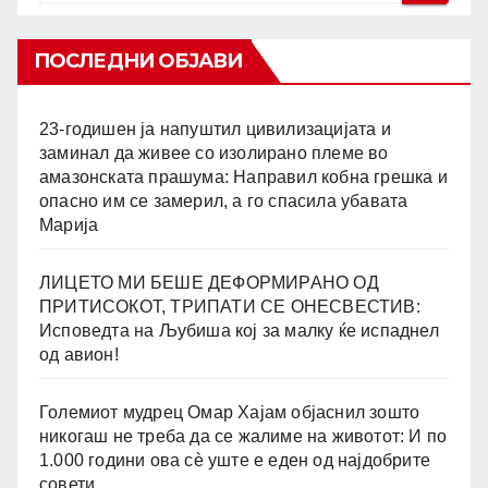
ПОСЛЕДНИ ОБЈАВИ
23-годишен ја напуштил цивилизацијата и
заминал да живее со изолирано племе во
амазонската прашума: Направил кобна грешка и
опасно им се замерил, а го спасила убавата
Марија
ЛИЦЕТО МИ БЕШЕ ДЕФОРМИРАНО ОД
ПРИТИСОКОТ, ТРИПАТИ СЕ ОНЕСВЕСТИВ:
Исповедта на Љубиша кој за малку ќе испаднел
од авион!
Големиот мудрец Омар Хајам објаснил зошто
никогаш не треба да се жалиме на животот: И по
1.000 години ова сè уште е еден од најдобрите
совети