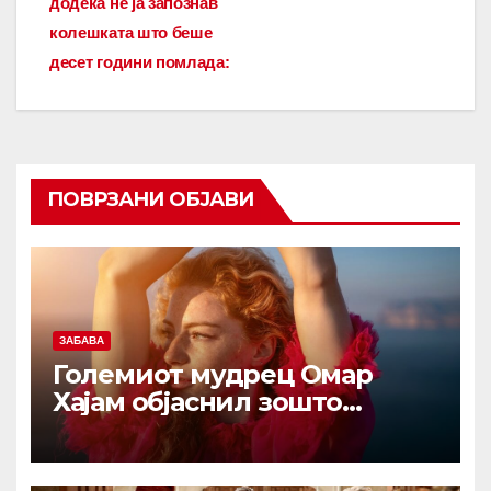
додека не ја запознав
колешката што беше
десет години помлада:
ПОВРЗАНИ ОБЈАВИ
ЗАБАВА
Големиот мудрец Омар
Хајам објаснил зошто
никогаш не треба да се
жалиме на животот: И по
1.000 години ова сè уште е