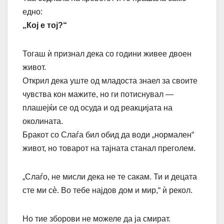
едно:
„Кој е тој?“
Тогаш ѝ признал дека со години живее двоен
живот.
Открил дека уште од младоста знаел за своите
чувства кон мажите, но ги потиснувал —
плашејќи се од осуда и од реакцијата на
околината.
Бракот со Слаѓа бил обид да води „нормален“
живот, но товарот на тајната станал преголем.
„Слаѓо, не мисли дека не те сакам. Ти и децата
сте ми сè. Во тебе најдов дом и мир,“ ѝ рекол.
Но тие зборови не можеле да ја смират.