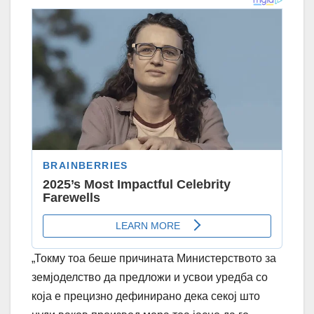
„Токму тоа беше причината Министерството за
земјоделство да предложи и усвои уредба со
која е прецизно дефинирано дека секој што