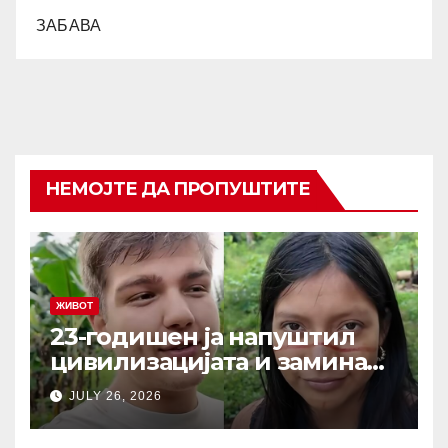
ЗАБАВА
НЕМОЈТЕ ДА ПРОПУШТИТЕ
ЖИВОТ
23-годишен ја напуштил
цивилизацијата и заминал
да живее со изолирано
JULY 26, 2026
племе во амазонската
прашума: Направил кобна