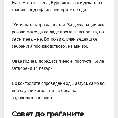
На темата хигиена, Вујовиќ нагласи дека тоа е
граница под која инспекторите не одат.
„Хигиената мора да постои. За декларации или
рокови може да се даде време за исправка, но
за хигиена – не. Во такви случаи веднаш се
забранува производството“, изјави тој.
Оваа година, поради хигиенски пропусти, биле
затворени 14 пекари.
Во контролите спроведени од 1 август, само во
два случаи хигиената не била на
задоволително ниво.
Совет до граѓаните