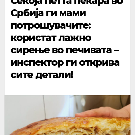
Секоја петта пекара во
Србија ги мами
потрошувачите:
користат лажно
сирење во печивата –
инспектор ги открива
сите детали!