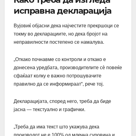
исправна декларација
Вујовиќ објасни дека најчестите прекршоци се
токму во декларациите, но дека бројот на
неправилности постепено се намалува.
„Откако почнавме со контроли и откако е
донесена уредбата, производителите сè повеќе
сфаќаат колку е важно потрошувачите
правилно да се информираат“, рече тој.
Декларацијата, според него, треба да биде
јасна — текстуално и графички.
„Треба да има текст што укажува дека
производот не е 100% од млечна суровина и