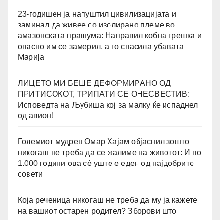
23-годишен ја напуштил цивилизацијата и
заминал да живее со изолирано племе во
амазонската прашума: Направил кобна грешка и
опасно им се замерил, а го спасила убавата
Марија
ЛИЦЕТО МИ БЕШЕ ДЕФОРМИРАНО ОД
ПРИТИСОКОТ, ТРИПАТИ СЕ ОНЕСВЕСТИВ:
Исповедта на Љубиша кој за малку ќе испаднел
од авион!
Големиот мудрец Омар Хајам објаснил зошто
никогаш не треба да се жалиме на животот: И по
1.000 години ова сè уште е еден од најдобрите
совети
Која реченица никогаш не треба да му ја кажете
на вашиот остарен родител? Зборови што