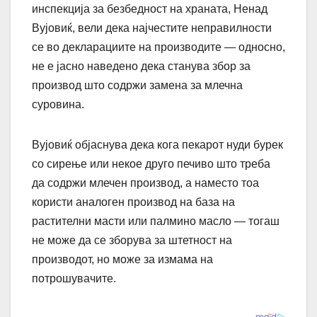
инспекција за безбедност на храната, Ненад
Вујовиќ, вели дека најчестите неправилности
се во декларациите на производите — односно,
не е јасно наведено дека станува збор за
производ што содржи замена за млечна
суровина.
Вујовиќ објаснува дека кога пекарот нуди бурек
со сирење или некое друго печиво што треба
да содржи млечен производ, а наместо тоа
користи аналоген производ на база на
растителни масти или палмино масло — тогаш
не може да се зборува за штетност на
производот, но може за измама на
потрошувачите.