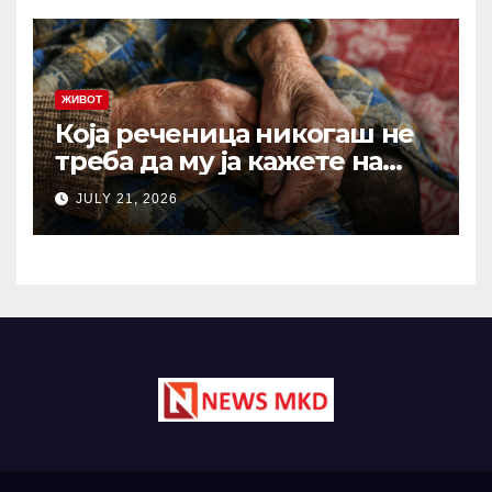
еден од најдобрите совети
ЖИВОТ
Која реченица никогаш не
треба да му ја кажете на
вашиот остарен родител?
JULY 21, 2026
Зборови што отвораат рани
кои никогаш не
зараснуваат