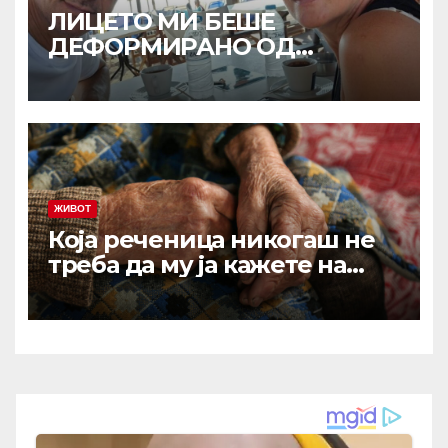
ЛИЦЕТО МИ БЕШЕ
ДЕФОРМИРАНО ОД
ПРИТИСОКОТ, ТРИПАТИ СЕ
ОНЕСВЕСТИВ: Исповедта на
Љубиша кој за малку ќе
испаднел од авион!
ЖИВОТ
Која реченица никогаш не
треба да му ја кажете на
вашиот остарен родител?
Зборови што отвораат рани
кои никогаш не зараснуваат