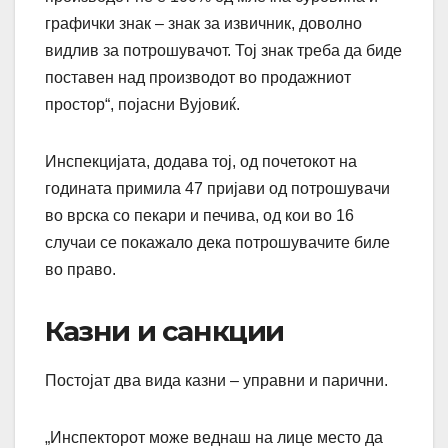
графички знак – знак за извичник, доволно
видлив за потрошувачот. Тој знак треба да биде
поставен над производот во продажниот
простор“, појасни Вујовиќ.
Инспекцијата, додава тој, од почетокот на
годината примила 47 пријави од потрошувачи
во врска со пекари и печива, од кои во 16
случаи се покажало дека потрошувачите биле
во право.
Казни и санкции
Постојат два вида казни – управни и парични.
„Инспекторот може веднаш на лице место да