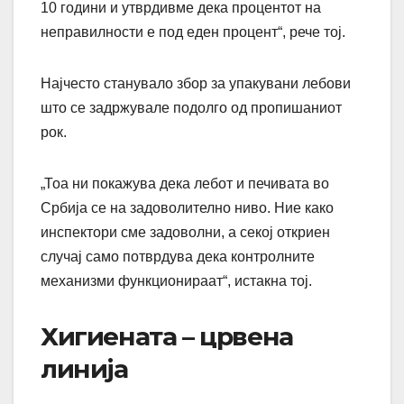
10 години и утврдивме дека процентот на
неправилности е под еден процент“, рече тој.
Најчесто станувало збор за упакувани лебови
што се задржувале подолго од пропишаниот
рок.
„Тоа ни покажува дека лебот и печивата во
Србија се на задоволително ниво. Ние како
инспектори сме задоволни, а секој откриен
случај само потврдува дека контролните
механизми функционираат“, истакна тој.
Хигиената – црвена
линија