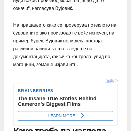
нуди ваков производ мора тоа јасно да го
означи“, нагласува Вујовиќ.
На прашањето како се проверува потеклото на
суровините ако производот е веќе испечен, на
пример бурек, Вујовиќ вели дека постојат
различни начини за тоа: следење на
документацијата, физичка контрола, увид во
магацини, земање изјави итн.
Како треба да изгледа