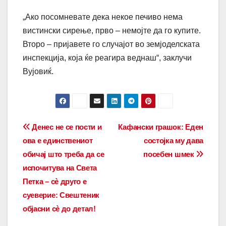
„Ако посомневате дека некое печиво нема
вистински сирење, прво – немојте да го купите.
Второ – пријавете го случајот во земјоделската
инспекција, која ќе реагира веднаш“, заклучи
Вујовиќ.
Post
Денес не се пости и
Кафански грашок: Еден
ова е единствениот
состојка му дава
navigation
обичај што треба да се
посебен шмек
испочитува на Света
Петка – сè друго е
суеверие: Свештеник
објасни сè до детал!