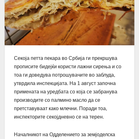
Секоја петта пекара во Србија ги прекршува
прописите бидејќи користи лажни сирења и со
тоа ги доведува потрошувачите во заблуда,
утврдила инспекцијата. На 1 август започна
примената на уредбата со која се забранува
производите со палмино масло да се
претставуваат како млечни. Поради тоа,
инспекторите секојдневно се на терен.
Началникот на Одделението за земјоделска