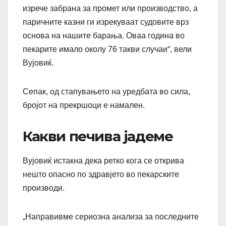
изрече забрана за промет или производство, а
паричните казни ги изрекуваат судовите врз
основа на нашите барања. Оваа година во
пекарите имало околу 76 такви случаи“, вели
Вујовиќ.
Сепак, од стапувањето на уредбата во сила,
бројот на прекршоци е намален.
Какви печива јадеме
Вујовиќ истакна дека ретко кога се открива
нешто опасно по здравјето во пекарските
производи.
„Направивме сериозна анализа за последните