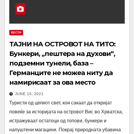
ВЕСТИ
ТАЈНИ НА ОСТРОВОТ НА ТИТО:
Бункери, „пештера на духови“,
подземни тунели, база –
Германците не можеа ниту да
намирисаат за ова место
JUNE 10, 2021
Туристи од целиот свет, кои сакаат да откријат
повеќе за историјата на островот Вис во Хрватска,
истражуваат остатоци од топови, бункери и
напуштени магацини. Покрај природната убавина