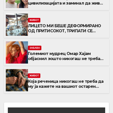
цивилизацијата и заминал да живее
со изолирано племе во амазонската
прашума: Направил кобна грешка и
опасно им се замерил, а го спасила
ЖИВОТ
убавата Марија
ЛИЦЕТО МИ БЕШЕ ДЕФОРМИРАНО
ОД ПРИТИСОКОТ, ТРИПАТИ СЕ
ОНЕСВЕСТИВ: Исповедта на
Љубиша кој за малку ќе испаднел
од авион!
ЗАБАВА
Големиот мудрец Омар Хајам
објаснил зошто никогаш не треба
да се жалиме на животот: И по 1.000
години ова сè уште е еден од
најдобрите совети
ЖИВОТ
Која реченица никогаш не треба да
му ја кажете на вашиот остарен
родител? Зборови што отвораат
рани кои никогаш не зараснуваат