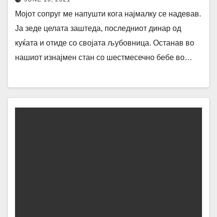
Мојот сопруг ме напушти кога најмалку се надевав.
Ја зеде целата заштеда, последниот динар од
куќата и отиде со својата љубовница. Останав во
нашиот изнајмен стан со шестмесечно бебе во…