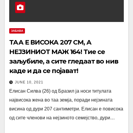
ЗАБАВА
ТАА Е ВИСОКА 207 СМ, А
НЕЈЗИНИОТ МАЖ 164! Тие се
заљубиле, а сите гледаат во нив
каде и да се појават!
JUNE 10, 2021
Елисан Силва (26) од Бразил ја носи титулата
највисока жена во таа земја, поради нејзината
висина од дури 207 сантиметри. Елисан е повисока
од сите членови на нејзиното семејство, дури…