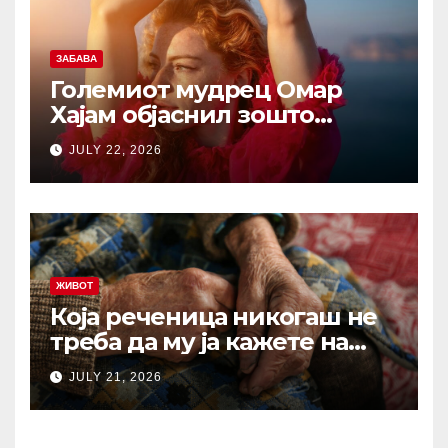
ЗАБАВА
Големиот мудрец Омар
Хајам објаснил зошто
никогаш не треба да се
JULY 22, 2026
жалиме на животот: И по
1.000 години ова сè уште е
еден од најдобрите совети
ЖИВОТ
Која реченица никогаш не
треба да му ја кажете на
вашиот остарен родител?
JULY 21, 2026
Зборови што отвораат рани
кои никогаш не
зараснуваат