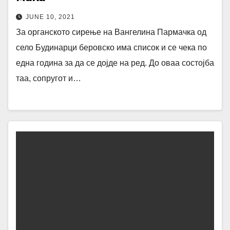
JUNE 10, 2021
За органското сирење на Вангелина Пармачка од
село Будинарци беровско има список и се чека по
една година за да се дојде на ред. До оваа состојба
таа, сопругот и…