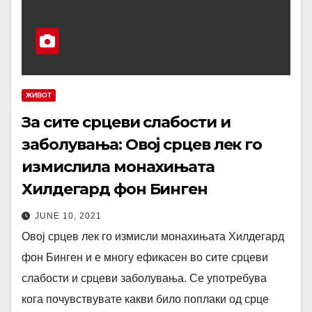
ЖИВОТ
За сите срцеви слабости и
заболувања: Овој срцев лек го
измислила монахињата
Хилдегард фон Бинген
JUNE 10, 2021
Овој срцев лек го измисли монахињата Хилдегард
фон Бинген и е многу ефикасен во сите срцеви
слабости и срцеви заболувања. Се употребува
кога почувствувате какви било поплаки од срце