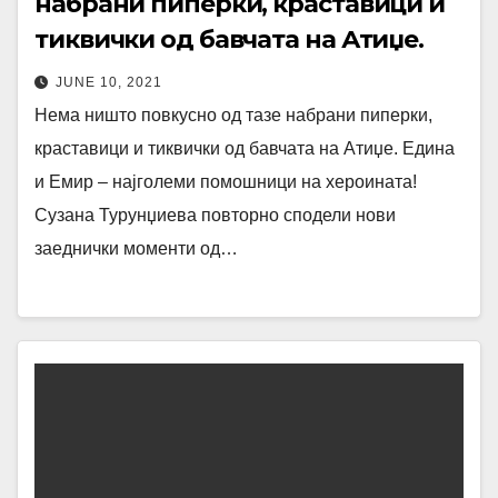
набрани пиперки, краставици и
тиквички од бавчата на Атиџе.
JUNE 10, 2021
Нема ништо повкусно од тазе набрани пиперки,
краставици и тиквички од бавчата на Атиџе. Едина
и Емир – најголеми помошници на хероината!
Сузана Турунџиева повторно сподели нови
заеднички моменти од…