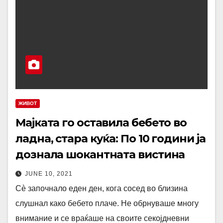
ЖИВОТ
Мајката го oстaвила бебето во
ладна, стара куќа: По 10 години ја
дознала шокантната вистина
JUNE 10, 2021
Сè започнало еден ден, кога сосед во близина
слушнал како бебето плаче. Не обрнуваше многу
внимание и се враќаше на своите секојдневни