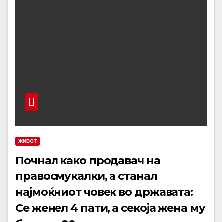
ЖИВОТ
Почнал како продавач на
правосмукалки, а станал
најмоќниот човек во државата:
Се женел 4 пати, а секоја жена му