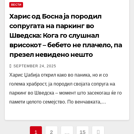
ВЕСТИ
Харис од Босна ја породил
сопругата на паркинг во
Шведска: Кога го слушнал
врисокот – бебето не плачело, па
презел невидено нешто
SEPTEMBER 24, 2025
Харис Џабиja открил како во паника, но и со
голема храброст, ја породил својата сопруга на
паркинг во Шведска – момент што засекогаш ќе го
памети целото семејство. По венчавката,…
Posts
1
2
…
15