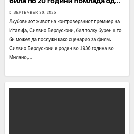
била по 20 години помлада од
претходната
SEPTEMBER 30, 2025
Љубовниот живот на контроверзниот премиер на
Италија, Силвио Берлускони, бил толку бурен што
би можел да послужи како сценарио за филм.
Силвио Берлускони е роден во 1936 година во
Милано,…