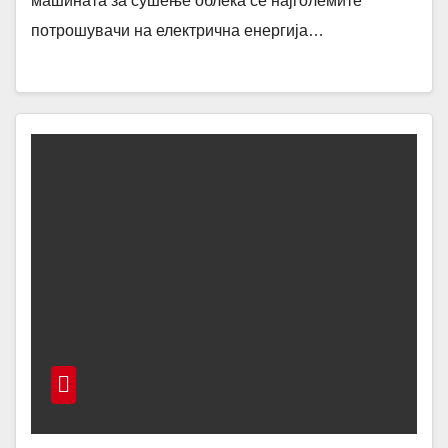
машината за сушење облека се најголемите
потрошувачи на електрична енергија…