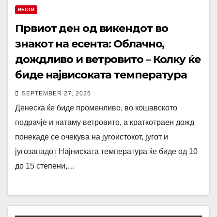
ВЕСТИ
Првиот ден од викендот во
знакот на есента: Облачно,
дождливо и ветровито – Колку ќе
биде највисоката температура
SEPTEMBER 27, 2025
Денеска ќе биде променливо, во кошавското
подрачје и натаму ветровито, а краткотраен дожд
понекаде се очекува на југоистокот, југот и
југозападот Најниската температура ќе биде од 10
до 15 степени,…