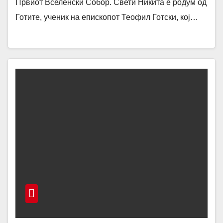
Првиот Вселенски Собор. Свети Никита е родум од
Готите, ученик на епископот Теофил Готски, кој…