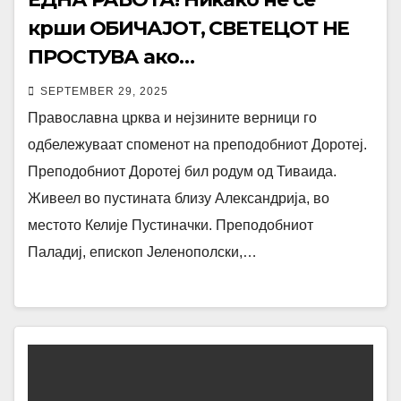
крши ОБИЧАЈОТ, СВЕТЕЦОТ НЕ
ПРОСТУВА ако…
SEPTEMBER 29, 2025
Православна црква и нејзините верници го
одбележуваат споменот на преподобниот Доротеј.
Преподобниот Доротеј бил родум од Тиваида.
Живеел во пустината близу Александрија, во
местото Келије Пустиначки. Преподобниот
Паладиј, епископ Јеленополски,…