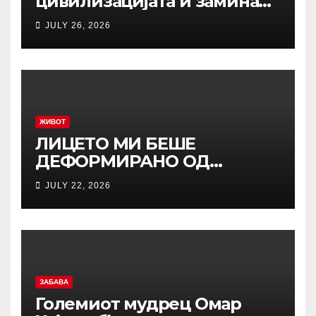
цивилизацијата и заминал
да живее со изолирано
JULY 26, 2026
племе во амазонската
прашума: Направил кобна
грешка и опасно им се
замерил, а го спасила
убавата Марија
ЖИВОТ
ЛИЦЕТО МИ БЕШЕ
ДЕФОРМИРАНО ОД
ПРИТИСОКОТ, ТРИПАТИ СЕ
JULY 22, 2026
ОНЕСВЕСТИВ: Исповедта на
Љубиша кој за малку ќе
испаднел од авион!
ЗАБАВА
Големиот мудрец Омар