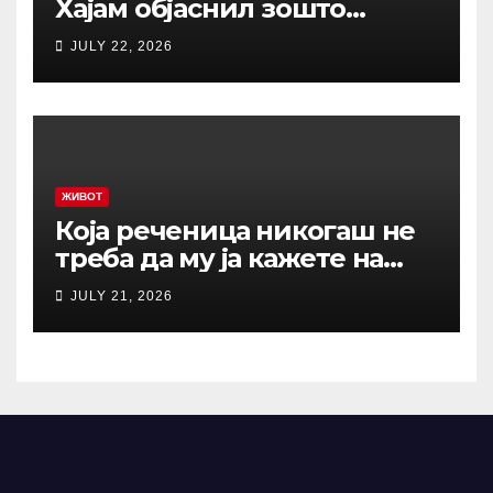
Хајам објаснил зошто
никогаш не треба да се
JULY 22, 2026
жалиме на животот: И по
1.000 години ова сè уште е
еден од најдобрите совети
ЖИВОТ
Која реченица никогаш не
треба да му ја кажете на
вашиот остарен родител?
JULY 21, 2026
Зборови што отвораат рани
кои никогаш не
зараснуваат