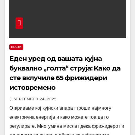
ВЕСТИ
Еден уред од вашата кујна
буквално „голта“ струја: Како да
сте вклучиле 65 фрижидери
истовремено
SEPTEMBER 24, 2025
Откриваме кој кујнски апарат троши најмногу
електрична енергија и како можете тоа да го
регулирате. Многумина мислат дека фрижидерот и