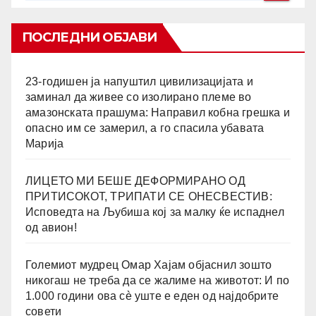
ПОСЛЕДНИ ОБЈАВИ
23-годишен ја напуштил цивилизацијата и
заминал да живее со изолирано племе во
амазонската прашума: Направил кобна грешка и
опасно им се замерил, а го спасила убавата
Марија
ЛИЦЕТО МИ БЕШЕ ДЕФОРМИРАНО ОД
ПРИТИСОКОТ, ТРИПАТИ СЕ ОНЕСВЕСТИВ:
Исповедта на Љубиша кој за малку ќе испаднел
од авион!
Големиот мудрец Омар Хајам објаснил зошто
никогаш не треба да се жалиме на животот: И по
1.000 години ова сè уште е еден од најдобрите
совети