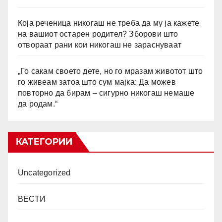
Која реченица никогаш не треба да му ја кажете
на вашиот остарен родител? Зборови што
отвораат рани кои никогаш не зараснуваат
„Го сакам своето дете, но го мразам животот што
го живеам затоа што сум мајка: Да можев
повторно да бирам – сигурно никогаш немаше
да родам.“
КАТЕГОРИИ
Uncategorized
ВЕСТИ