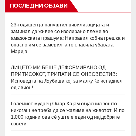
ПОСЛЕДНИ ОБЈАВИ
23-годишен ја напуштил цивилизацијата и
заминал да живее со изолирано племе во
амазонската прашума: Направил кобна грешка и
опасно им се замерил, а го спасила убавата
Марија
ЛИЦЕТО МИ БЕШЕ ДЕФОРМИРАНО ОД
ПРИТИСОКОТ, ТРИПАТИ СЕ ОНЕСВЕСТИВ:
Исповедта на Љубиша кој за малку ќе испаднел
од авион!
Големиот мудрец Омар Хајам објаснил зошто
никогаш не треба да се жалиме на животот: И по
1.000 години ова сè уште е еден од најдобрите
совети