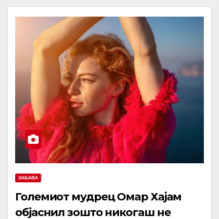
ЗАБАВА
Големиот мудрец Омар Хајам
објаснил зошто никогаш не