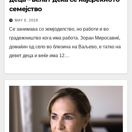
семејство
MAY 6, 2026
Се занимава со земјоделство, но работи и во
градежништво кога има работа. Зоран Миросавиќ,
домаќин од село во близина на Ваљево, е татко на
девет деца и веќе има 12…