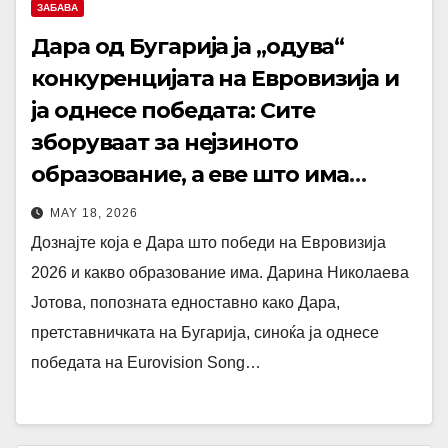
ЗАБАВА
Дара од Бугарија ја „одува“
конкуренцијата на Евровизија и
ја однесе победата: Сите
зборуваат за нејзиното
образование, а еве што има
завршено
MAY 18, 2026
Дознајте која е Дара што победи на Евровизија
2026 и какво образование има. Дарина Николаева
Јотова, попозната едноставно како Дара,
претставничката на Бугарија, синоќа ја однесе
победата на Eurovision Song…