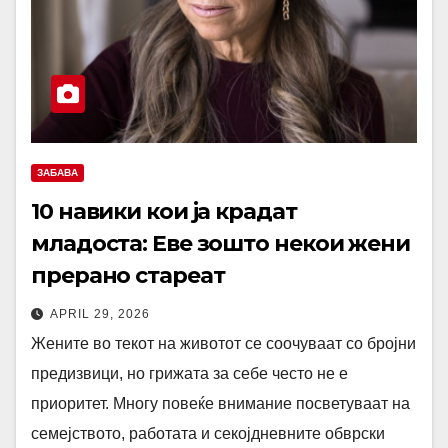
ЗАБАВА
10 навики кои ја крадат
младоста: Еве зошто некои жени
прерано стареат
APRIL 29, 2026
Жените во текот на животот се соочуваат со бројни
предизвици, но грижата за себе често не е
приоритет. Многу повеќе внимание посветуваат на
семејството, работата и секојдневните обврски