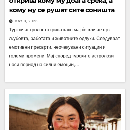
открива кому му доаѓа среќа, а
кому му се рушат сите соништа
MAY 8, 2026
Турски астролог открива како мај ќе влијае врз
љубовта, работата и животните одлуки. Следуваат
емотивни пресврти, неочекувани ситуации и
големи промени. Мај според турските астролози
носи период на силни емоции,…