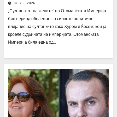
Србинки, а најмоќна била Ќосем
JULY 9, 2026
„Султанатот на жените“ во Отоманската Империја
бил период обележан со силното политичко
влијание на султанките како Хурем и Ќосем, кои ја
кроеле судбината на империјата. Отоманската
Империја била една од…