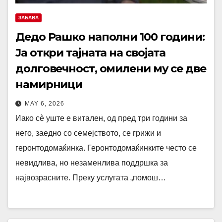
ЗАБАВА
Дедо Рашко наполни 100 години:
Jа откри тајната на својата
долговечност, омилени му се две
намирници
MAY 6, 2026
Иако сè уште е витален, од пред три години за
него, заедно со семејството, се грижи и
геронтодомаќинка. Геронтодомаќинките често се
невидлива, но незаменлива поддршка за
највозрасните. Преку услугата „помош…