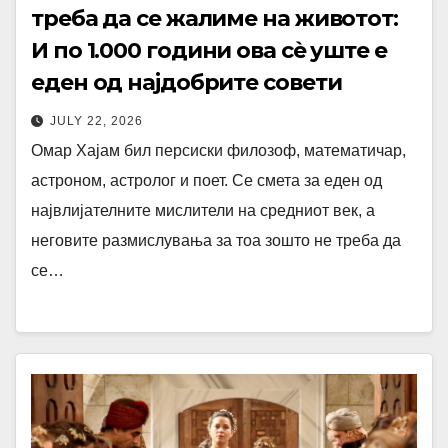
треба да се жалиме на животот:
И по 1.000 години ова сè уште е
еден од најдобрите совети
JULY 22, 2026
Омар Хајам бил персиски филозоф, математичар,
астроном, астролог и поет. Се смета за еден од
највлијателните мислители на средниот век, а
неговите размислувања за тоа зошто не треба да
се…