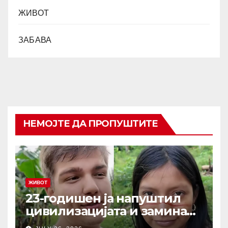
ЖИВОТ
ЗАБАВА
НЕМОЈТЕ ДА ПРОПУШТИТЕ
ЖИВОТ
23-годишен ја напуштил
цивилизацијата и заминал
да живее со изолирано