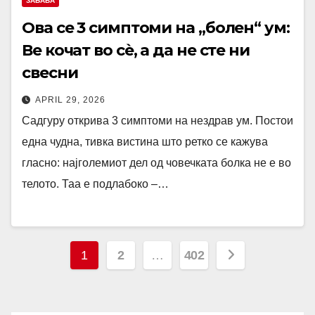
ЗАБАВА
Ова се 3 симптоми на „болен“ ум:
Ве кочат во сè, а да не сте ни
свесни
APRIL 29, 2026
Садгуру открива 3 симптоми на нездрав ум. Постои
една чудна, тивка вистина што ретко се кажува
гласно: најголемиот дел од човечката болка не е во
телото. Таа е подлабоко –…
Posts
1
2
…
402
navigation