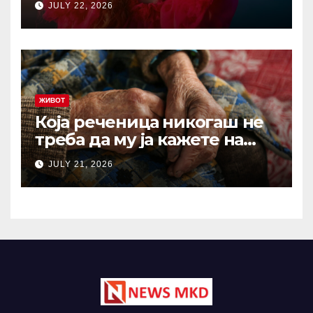
JULY 22, 2026
жалиме на животот: И по
1.000 години ова сè уште е
еден од најдобрите совети
ЖИВОТ
Која реченица никогаш не
треба да му ја кажете на
вашиот остарен родител?
JULY 21, 2026
Зборови што отвораат рани
кои никогаш не
зараснуваат