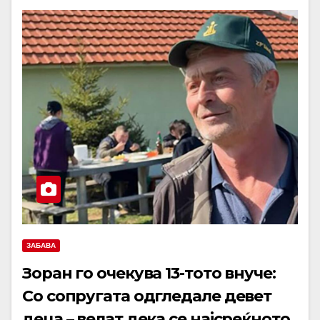
ЗАБАВА
Зоран го очекува 13-тото внуче:
Со сопругата одгледале девет
деца – велат дека се најсреќното