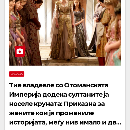
ЗАБАВА
Тие владееле со Отоманската
Империја додека султаните ја
носеле круната: Приказна за
жените кои ја промениле
историјата, меѓу нив имало и две