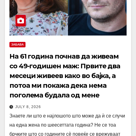
ЗАБАВА
На 61 година почнав да живеам
со 49-годишен маж: Првите два
месеци живеев како во бајка, а
потоа ми покажа дека нема
поголема будала од мене
JULY 8, 2026
Знаете ли што е најлошото што може да ѝ се случи
на една жена по шеесеттата година? Не се тоа
брчките што со годините сè повеќе се врежуваат