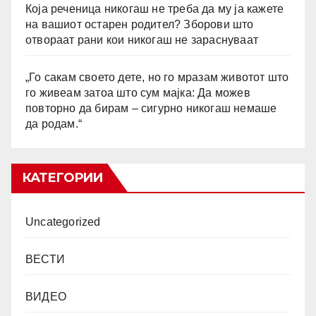
Која реченица никогаш не треба да му ја кажете
на вашиот остарен родител? Зборови што
отвораат рани кои никогаш не зараснуваат
„Го сакам своето дете, но го мразам животот што
го живеам затоа што сум мајка: Да можев
повторно да бирам – сигурно никогаш немаше
да родам.“
КАТЕГОРИИ
Uncategorized
ВЕСТИ
ВИДЕО