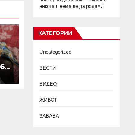
никогаш немаше да родам.“
КАТЕГОРИИ
Uncategorized
ба
ВЕСТИ
 на
н
ВИДЕО
ови
ани
ЖИВОТ
е
ЗАБАВА