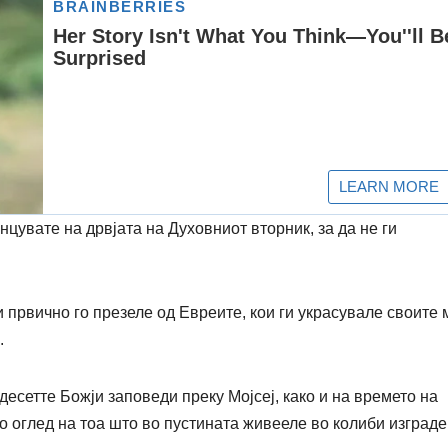
нцувате на дрвјата на Духовниот вторник, за да не ги
и првично го презеле од Евреите, кои ги украсувале своите 
.
десетте Божји заповеди преку Мојсеј, како и на времето на
со оглед на тоа што во пустината живееле во колиби изград