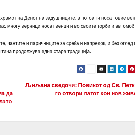
о храмот на Денот на задушниците, а потоа ги носат овие ве
пак, многу верници носат венци и во своите торби и автомоб
е, чантите и паричниците за среќа и напредок, и без оглед 
уштина продолжува една стара традиција.
Љиљана сведочи: Повикот од Св. Петк
ма да
го отвори патот кон нов жи
злато