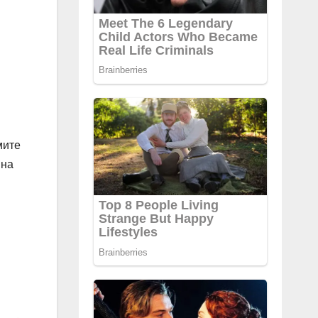
мите
 на