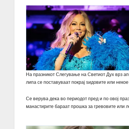
На празникот Слегување на Светиот Дух врз апо
липа се поставуваат покрај ѕидовите или некое 
Се верува дека во периодот пред и по овој пра
манастирите бараат прошка за гревовите или ле