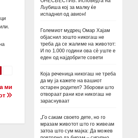
ОНЕСВЕСТИВ: Исповедта на
Љубиша кој за малку ќе
испаднел од авион!
нци
или.
Големиот мудрец Омар Хајам
објаснил зошто никогаш не
треба да се жалиме на животот:
на
И по 1.000 години ова сè уште е
еден од најдобрите совети
Која реченица никогаш не треба
да му ја кажете на вашиот
а ми
остарен родител? Зборови што
отвораат рани кои никогаш не
вот
зараснуваат
„Го сакам своето дете, но го
мразам животот што го живеам
затоа што сум мајка: Да можев
повторно да бирам – сигурно