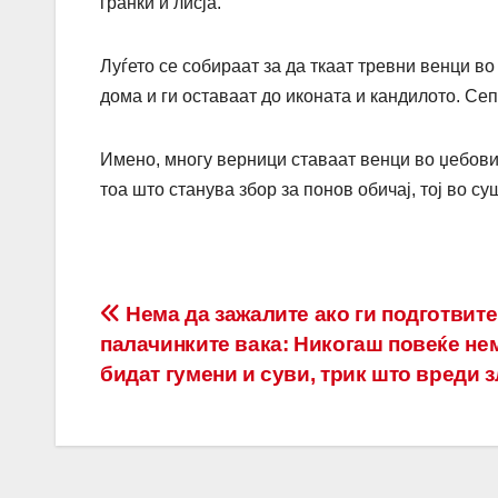
гранки и лисја.
Луѓето се собираат за да ткаат тревни венци в
дома и ги оставаат до иконата и кандилото. Се
Имено, многу верници ставаат венци во џебовит
тоа што станува збор за понов обичај, тој во с
Post
Нема да зажалите ако ги подготвите
палачинките вака: Никогаш повеќе не
navigation
бидат гумени и суви, трик што вреди 