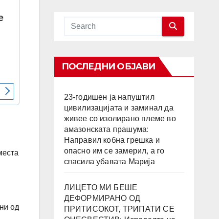
ПОСЛЕДНИ ОБЈАВИ
23-годишен ја напуштил
цивилизацијата и заминал да
живее со изолирано племе во
амазонската прашума:
Направил кобна грешка и
опасно им се замерил, а го
места
спасила убавата Марија
ЛИЦЕТО МИ БЕШЕ
ДЕФОРМИРАНО ОД
ени од
ПРИТИСОКОТ, ТРИПАТИ СЕ