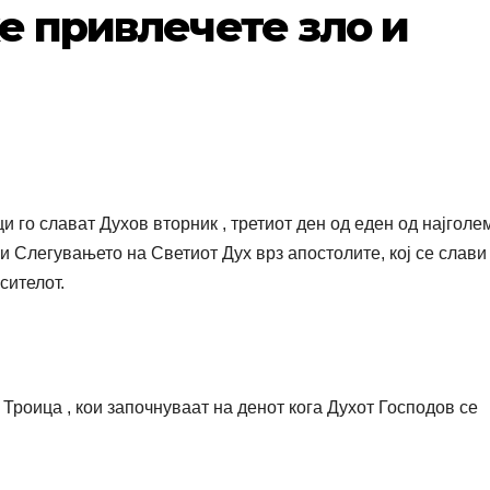
ќе привлечете зло и
и го слават Духов вторник , третиот ден од еден од најголе
и Слегувањето на Светиот Дух врз апостолите, кој се слави
сителот.
Троица , кои започнуваат на денот кога Духот Господов се