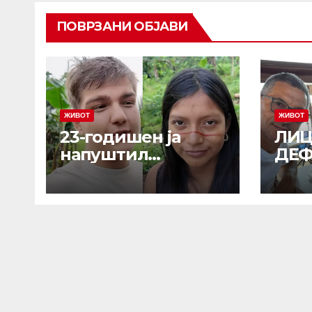
ПОВРЗАНИ ОБЈАВИ
ЖИВОТ
ЖИВОТ
23-годишен ја
ЛИЦ
напуштил
ДЕ
цивилизацијата и
ОД 
заминал да живее
ТРИ
со изолирано
ОНЕ
племе во
Исп
амазонската
Љуб
прашума:
мал
Направил кобна
од а
грешка и опасно
им се замерил, а