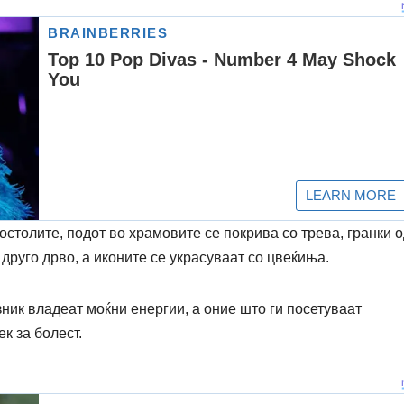
столите, подот во храмовите се покрива со трева, гранки 
друго дрво, а иконите се украсуваат со цвеќиња.
зник владеат моќни енергии, а оние што ги посетуваат
к за болест.