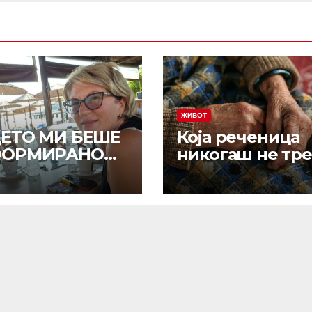
ЖИВОТ
ЕТО МИ БЕШЕ
Која реченица
ФОРМИРАНО
никогаш не тре
ПРИТИСОКОТ,
да му ја кажете
ПАТИ СЕ
вашиот остаре
СВЕСТИВ:
родител? Збор
оведта на
што отвораат р
иша кој за
кои никогаш н
ку ќе испаднел
зараснуваат
вион!