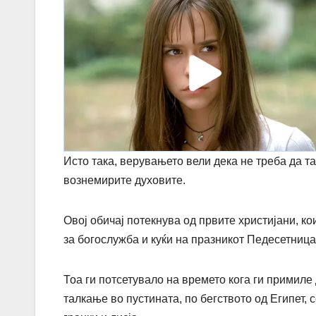
Исто така, верувањето вели дека не треба да та
вознемирите духовите.
Овој обичај потекнува од првите христијани, ко
за богослужба и куќи на празникот Педесетница
Тоа ги потсетувало на времето кога ги примиле 
талкање во пустината, по бегството од Египет, 