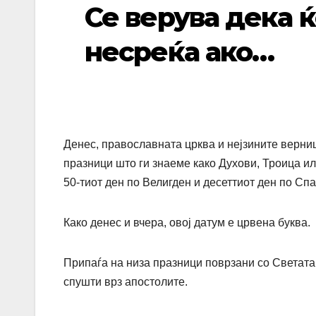
Се верува дека 
несреќа ако…
Денес, православната црква и нејзините верниц
празници што ги знаеме како Духови, Троица ил
50-тиот ден по Велигден и десеттиот ден по Спа
Како денес и вчера, овој датум е црвена буква.
Припаѓа на низа празници поврзани со Светата 
спушти врз апостолите.