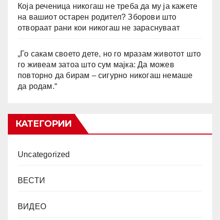
Која реченица никогаш не треба да му ја кажете
на вашиот остарен родител? Зборови што
отвораат рани кои никогаш не зараснуваат
„Го сакам своето дете, но го мразам животот што
го живеам затоа што сум мајка: Да можев
повторно да бирам – сигурно никогаш немаше
да родам.“
КАТЕГОРИИ
Uncategorized
ВЕСТИ
ВИДЕО