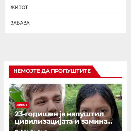
ЖИВОТ
ЗАБАВА
НЕМОЈТЕ ДА ПРОПУШТИТЕ
ЖИВОТ
23-годишен ја напуштил
цивилизацијата и заминал
да живее со изолирано