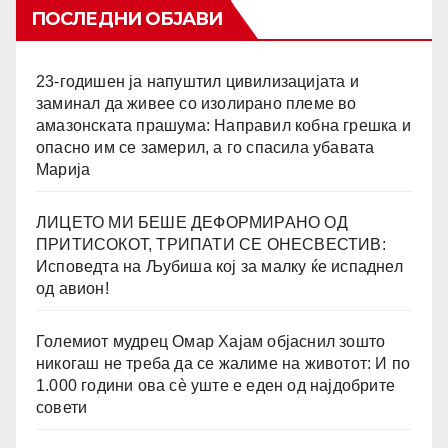
ПОСЛЕДНИ ОБЈАВИ
23-годишен ја напуштил цивилизацијата и
заминал да живее со изолирано племе во
амазонската прашума: Направил кобна грешка и
опасно им се замерил, а го спасила убавата
Марија
ЛИЦЕТО МИ БЕШЕ ДЕФОРМИРАНО ОД
ПРИТИСОКОТ, ТРИПАТИ СЕ ОНЕСВЕСТИВ:
Исповедта на Љубиша кој за малку ќе испаднел
од авион!
Големиот мудрец Омар Хајам објаснил зошто
никогаш не треба да се жалиме на животот: И по
1.000 години ова сè уште е еден од најдобрите
совети