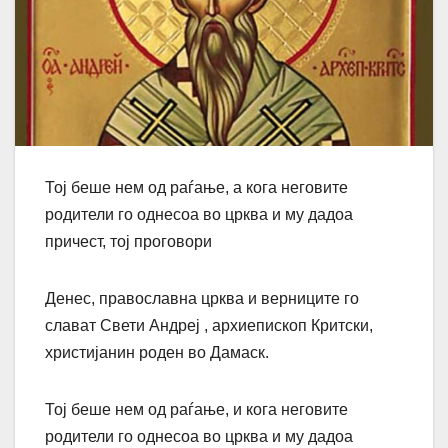
Тој беше нем од раѓање, а кога неговите
родители го однесоа во црква и му дадоа
причест, тој проговори
Денес, православна црква и верниците го
слават Свети Андреј , архиепископ Критски,
христијанин роден во Дамаск.
Тој беше нем од раѓање, и кога неговите
родители го однесоа во црква и му дадоа