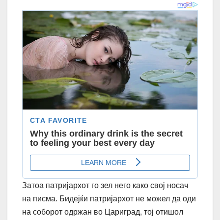
Затоа патријархот го зел него како свој носач
на писма. Бидејќи патријархот не можел да оди
на соборот одржан во Цариград, тој отишол