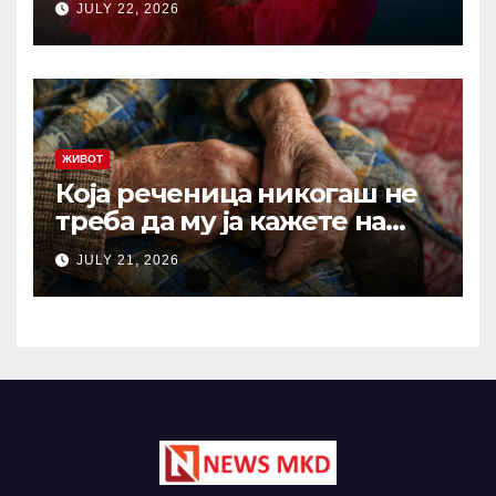
JULY 22, 2026
жалиме на животот: И по
1.000 години ова сè уште е
еден од најдобрите совети
ЖИВОТ
Која реченица никогаш не
треба да му ја кажете на
вашиот остарен родител?
JULY 21, 2026
Зборови што отвораат рани
кои никогаш не
зараснуваат