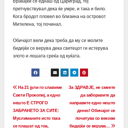
Враќајќи се еднаш од Цариград, тој
претчувствувал дека ќе умре, и така и било.
Кога бродот пловел во близина на островот
Митилена, тој починал.
Обичајот вели дека треба да му се молите
бидејќи се верува дека светецот ги истерува
злото и лошата среќа од куќата.
Post
На 21 јули го славиме
За ЗДРАВЈЕ, не смеете
Свети Прокопиј, а едно
да заборавите да
navigation
нешто Е СТРОГО
направите едно нешто
ЗАБРАНЕТО ЗА СИТЕ:
денес! Обичајот се
Муслиманите исто така
почитува со векови
се плашат од тоа,
бидејќи се верува…