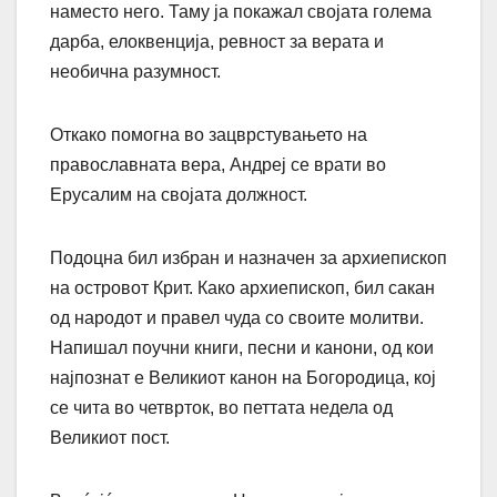
наместо него. Таму ја покажал својата голема
дарба, елоквенција, ревност за верата и
необична разумност.
Откако помогна во зацврстувањето на
православната вера, Андреј се врати во
Ерусалим на својата должност.
Подоцна бил избран и назначен за архиепископ
на островот Крит. Како архиепископ, бил сакан
од народот и правел чуда со своите молитви.
Напишал поучни книги, песни и канони, од кои
најпознат е Великиот канон на Богородица, кој
се чита во четврток, во петтата недела од
Великиот пост.