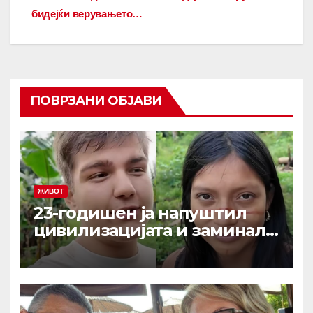
бидејќи верувањето…
ПОВРЗАНИ ОБЈАВИ
ЖИВОТ
23-годишен ја напуштил
цивилизацијата и заминал
да живее со изолирано
племе во амазонската
прашума: Направил кобна
грешка и опасно им се