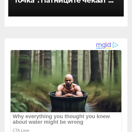
точка“: Патниците чекаат и
до 5 часа на аеродромите,
авионите полетуваат
полупразни – се бара итна
реакција