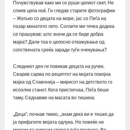
Почувствував како ми се руши целиот свет. Не
спиев цела ноќ. Ги гледав старите фотографии
– Жељко со децата на море, јас со Пеѓа на
пазар минатото лето. Солзите ми течеа додека
се прашував: што значи да се биде добра
мајка? Дали тоа е целосно откажување од
сопствената среќа заради туѓи очекувања?
Следниот ден ги повикав децата на ручек.
Сварив сарма по рецептот на мојата покојна
мајка од Славонија – мирисот на детството го
исполни станот. Кога пристигнаа, Пеѓа беше
таму. Седнавме на масата во тишина.
„Деца“, почнав тивко, „знам дека ви е тешко да
ја прифатите мојата одлука. Но повеќе не
можам да живеам според туѓи правила. Ве