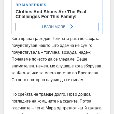
Кога првпат ја зедов Пеѓината рака во својата,
почувствував нешто што одамна не сум го
почувствувала – топлина, возбуда, надеж.
Почнавме почесто да се гледаме. Беше
внимателен, нежен, ме слушаше кога зборував
за Жељко или за моето детство во Брестовац.
Со него повторно научив да се смеам.
Но среќата не траеше долго. Прво дојдоа
погледите на комшиите на скалите. Потоа
гласините – тетка Мара од третиот кат ѝ кажала