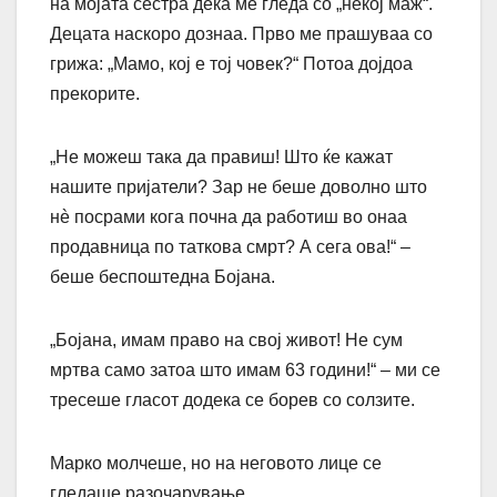
на мојата сестра дека ме гледа со „некој маж“.
Децата наскоро дознаа. Прво ме прашуваа со
грижа: „Мамо, кој е тој човек?“ Потоа дојдоа
прекорите.
„Не можеш така да правиш! Што ќе кажат
нашите пријатели? Зар не беше доволно што
нè посрами кога почна да работиш во онаа
продавница по таткова смрт? А сега ова!“ –
беше беспоштедна Бојана.
„Бојана, имам право на свој живот! Не сум
мртва само затоа што имам 63 години!“ – ми се
тресеше гласот додека се борев со солзите.
Марко молчеше, но на неговото лице се
гледаше разочарување.