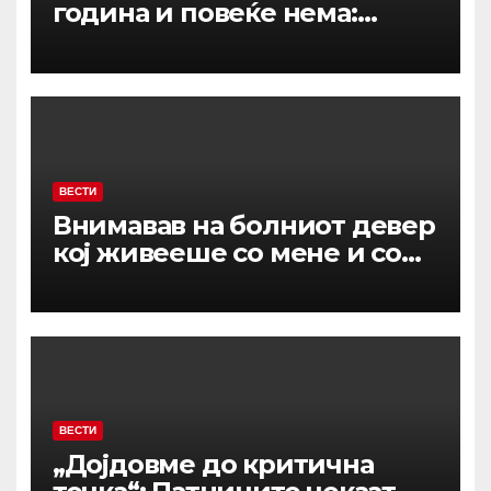
година и повеќе нема:
Марија на летување плати
казна за нешто што кај нас
не се казнува
ВЕСТИ
Внимавав на болниот девер
кој живееше со мене и со
сопругот: Таа вечер ме
избрка од масата и ми рече:
„Слугите јадат по газдите“
ВЕСТИ
„Дојдовме до критична