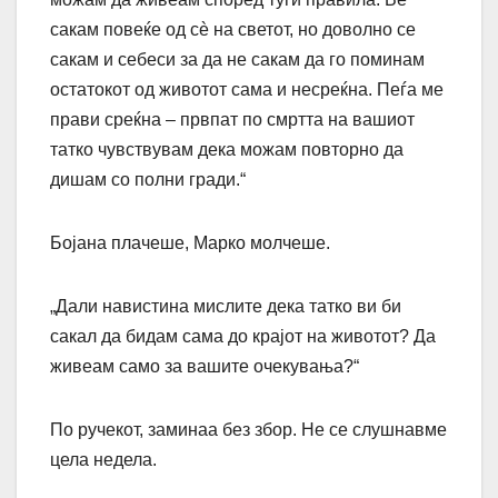
сакам повеќе од сè на светот, но доволно се
сакам и себеси за да не сакам да го поминам
остатокот од животот сама и несреќна. Пеѓа ме
прави среќна – првпат по смртта на вашиот
татко чувствувам дека можам повторно да
дишам со полни гради.“
Бојана плачеше, Марко молчеше.
„Дали навистина мислите дека татко ви би
сакал да бидам сама до крајот на животот? Да
живеам само за вашите очекувања?“
По ручекот, заминаа без збор. Не се слушнавме
цела недела.