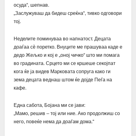
осуда“, шепнав.
„Заслужуваш да бидеш среќна“, тивко одговори
тој.
Неделите поминуваа во напнатост. Децата
доаѓаа сè поретко. Внуците ме прашуваа каде е
дедо Жељко и кој е „оној чичко“ што ми помага
во градината. Срцето ми се кршеше секојпат
кога ќе ја видев Марковата сопруга како ги
зема децата веднаш штом ќе дојде Пеѓа на
кафе.
Една сабота, Бојана ми се јави:
„Мамо, решив – тој или ние. Ако продолжиш со
него, повеќе нема да доаѓам дома.“