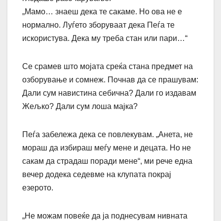
„Мамо… знаеш дека те сакаме. Но ова не е
нормално. Луѓето зборуваат дека Пеѓа те
искористува. Дека му треба стан или пари…“
Се срамев што мојата среќа стана предмет на
озборување и сомнеж. Почнав да се прашувам:
Дали сум навистина себична? Дали го издавам
Жељко? Дали сум лоша мајка?
Пеѓа забележа дека се повлекувам. „Анета, не
мораш да избираш меѓу мене и децата. Но не
сакам да страдаш поради мене“, ми рече една
вечер додека седевме на клупата покрај
езерото.
„Не можам повеќе да ја поднесувам нивната