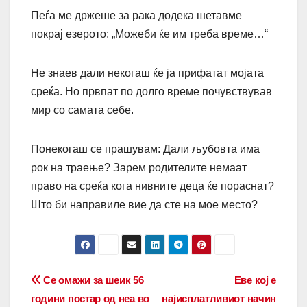
Пеѓа ме држеше за рака додека шетавме
покрај езерото: „Можеби ќе им треба време…“
Не знаев дали некогаш ќе ја прифатат мојата
среќа. Но првпат по долго време почувствував
мир со самата себе.
Понекогаш се прашувам: Дали љубовта има
рок на траење? Зарем родителите немаат
право на среќа кога нивните деца ќе пораснат?
Што би направиле вие да сте на мое место?
Post
Се омажи за шеик 56
Еве кој е
години постар од неа во
најисплатливиот начин