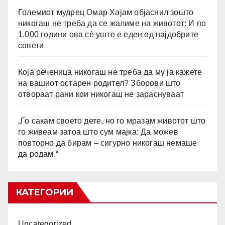
Големиот мудрец Омар Хајам објаснил зошто
никогаш не треба да се жалиме на животот: И по
1.000 години ова сè уште е еден од најдобрите
совети
Која реченица никогаш не треба да му ја кажете
на вашиот остарен родител? Зборови што
отвораат рани кои никогаш не зараснуваат
„Го сакам своето дете, но го мразам животот што
го живеам затоа што сум мајка: Да можев
повторно да бирам – сигурно никогаш немаше
да родам.“
КАТЕГОРИИ
Uncategorized