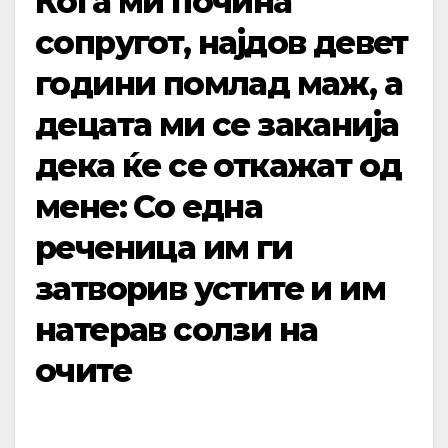
Кога ми почина
сопругот, најдов девет
години помлад маж, а
децата ми се заканија
дека ќе се откажат од
мене: Со една
реченица им ги
затворив устите и им
натерав солзи на
очите