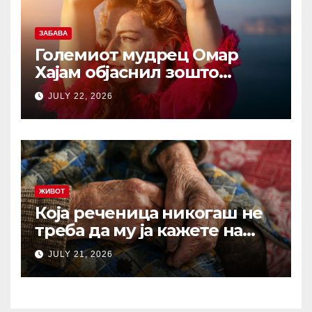
ЗАБАВА
Големиот мудрец Омар
Хајам објаснил зошто
никогаш не треба да се
JULY 22, 2026
жалиме на животот: И по
1.000 години ова сè уште е
еден од најдобрите совети
ЖИВОТ
Која реченица никогаш не
треба да му ја кажете на
вашиот остарен родител?
JULY 21, 2026
Зборови што отвораат рани
кои никогаш не
зараснуваат