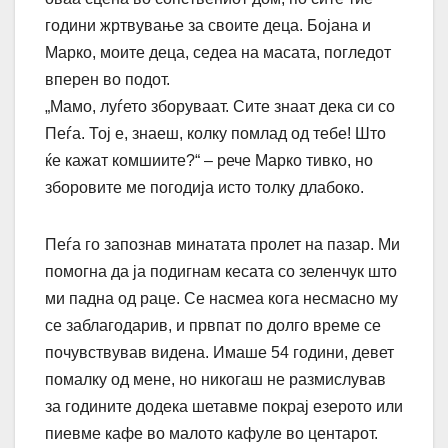
години жртвување за своите деца. Бојана и
Марко, моите деца, седеа на масата, погледот
вперен во подот.
„Мамо, луѓето зборуваат. Сите знаат дека си со
Пеѓа. Тој е, знаеш, колку помлад од тебе! Што
ќе кажат комшиите?“ – рече Марко тивко, но
зборовите ме погодија исто толку длабоко.
Пеѓа го запознав минатата пролет на пазар. Ми
помогна да ја подигнам кесата со зеленчук што
ми падна од раце. Се насмеа кога несмасно му
се заблагодарив, и првпат по долго време се
почувствував видена. Имаше 54 години, девет
помалку од мене, но никогаш не размислував
за годините додека шетавме покрај езерото или
пиевме кафе во малото кафуле во центарот.