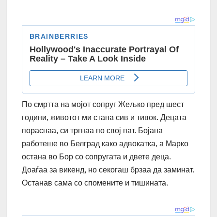
По смртта на мојот сопруг Жељко пред шест
години, животот ми стана сив и тивок. Децата
пораснаа, си тргнаа по свој пат. Бојана
работеше во Белград како адвокатка, а Марко
остана во Бор со сопругата и двете деца.
Доаѓаа за викенд, но секогаш брзаа да заминат.
Останав сама со спомените и тишината.