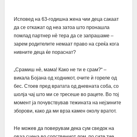
Исповед на 63-годишна жена чии деца сакаат
да се откажат од неа затоа што пронашла
помлад партнер нè тера да се запрашаме –
зарем родителите немаат право на среќа кога
нивните деца ќе пораснат?
„Срамиш нè, мама! Како не ти е срам?“ –
викала Бојана од ходникот, очите ѝ гореле од
бес. Стоев пред вратата од дневната соба, со
шолја чај што ми се тресеше во рацете. Во тој
момент ја почувствував тежината на нејзините
зборови, како да ми врза камен околу вратот.
Не можев да поверувам дека сум сведок на
оваа сцена во сопствениот дом, по сите тие