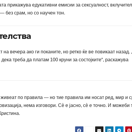
јата прикажува едукативни емисии за сексуалност, вклучител
 без срам, но со научен тон.
телства
 на вечера ако ги поканите, но ретко ќе ве повикаат назад. 
 дека треба да платам 100 круни за состојките“, раскажува
 живеат по правила — но тие правила им носат ред, мир и с
визација, нема изговори. Сè е јасно, сè е точно. И можеби 
Кристина.