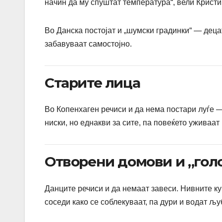
начин да му спуштат температура“, вели Кристи
Во Данска постојат и „шумски градинки“ — децат
забавуваат самостојно.
Старите лица
Во Копенхаген речиси и да нема постари луѓе —
ниски, но еднакви за сите, па повеќето уживаат
Отворени домови и „голо
Данците речиси и да немаат завеси. Нивните ку
соседи како се соблекуваат, па дури и водат љу