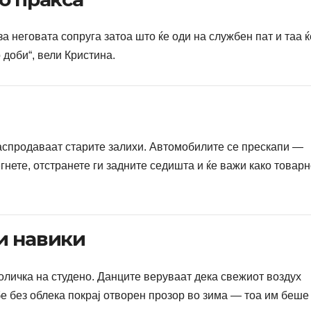
а неговата сопруга затоа што ќе оди на службен пат и таа ќ
 доби“, вели Кристина.
е распродаваат старите залихи. Автомобилите се прескапи —
гнете, отстранете ги задните седишта и ќе важи како товар
и навики
оличка на студено. Данците веруваат дека свежиот воздух
бе без облека покрај отворен прозор во зима — тоа им беше