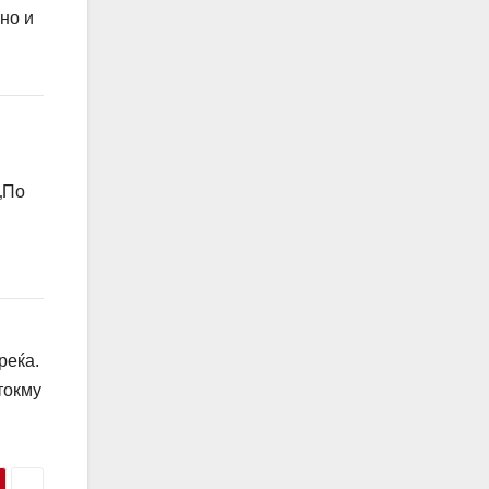
но и
„По
реќа.
токму