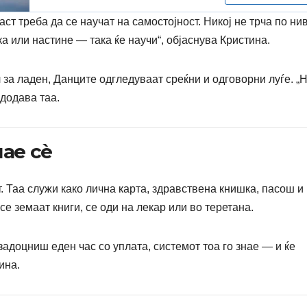
ст треба да се научат на самостојност. Никој не трча по нив
ка или настине — така ќе научи“, објаснува Кристина.
 за ладен, Данците одгледуваат среќни и одговорни луѓе. „
додава таа.
ае сè
. Таа служи како лична карта, здравствена книшка, пасош и
 се земаат книги, се оди на лекар или во теретана.
задоцниш еден час со уплата, системот тоа го знае — и ќе
ина.