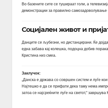
Во базените сите се тушираат голи, а телевизи
демонстрации за правилно самозадоволување —
Социјален живот и прија
Данците се љубезни, но дистанцирани. Ќе дојдат
една забава кај колешка, подоцна добив порака
Кристина низ смеа.
Заклучок:
„Данска е држава со совршен систем и луѓе кои
Најтешко е да се прифати дека таму нема импро
затоа се најсреќните луѓе на светот,“ завршува 