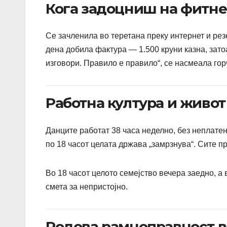
Кога задоцниш на фитне
Се зачленила во теретана преку интернет и ре
дена добила фактура — 1.500 круни казна, зато
изговори. Правило е правило“, се насмеала гор
Работна култура и живот 
Данците работат 38 часа неделно, без неплатен
по 18 часот целата држава „замрзнува“. Сите п
Во 18 часот целото семејство вечера заедно, а
смета за непристојно.
Родова рамноправност в