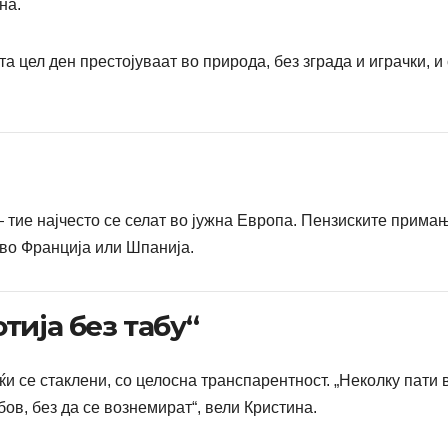
на.
а цел ден престојуваат во природа, без зграда и играчки, и
 тие најчесто се селат во јужна Европа. Пензиските прима
 во Франција или Шпанија.
тија без табу“
ќи се стаклени, со целосна транспарентност. „Неколку пати 
бов, без да се вознемират“, вели Кристина.