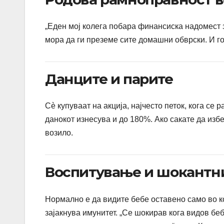
„Еден мој колега побара финансиска надомест з
мора да ги преземе сите домашни обврски. И го
Данците и парите
Сè купуваат на акција, најчесто петок, кога с
данокот изнесува и до 180%. Ако сакате да избе
возило.
Воспитување и шокантн
Нормално е да видите бебе оставено само во к
зајакнува имунитет. „Се шокирав кога видов бе