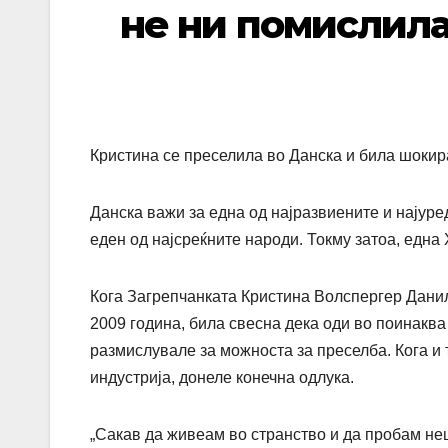
не ни помислила 
Кристина се преселила во Данска и била шокир
Данска важи за една од најразвиените и најуред
еден од најсреќните народи. Токму затоа, една 
Кога Загрепчанката Кристина Волспергер Данил
2009 година, била свесна дека оди во поинаква
размислувале за можноста за преселба. Кога и 
индустрија, донеле конечна одлука.
„Сакав да живеам во странство и да пробам не