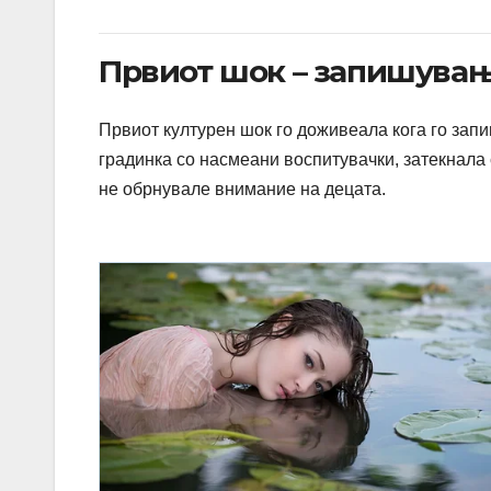
Првиот шок – запишувањ
Првиот културен шок го доживеала кога го запи
градинка со насмеани воспитувачки, затекнала с
не обрнувале внимание на децата.