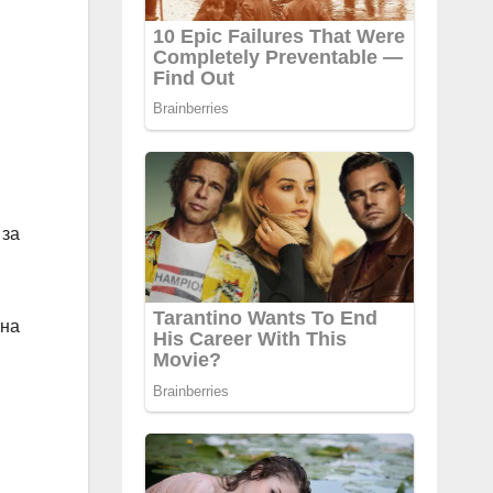
 за
 на