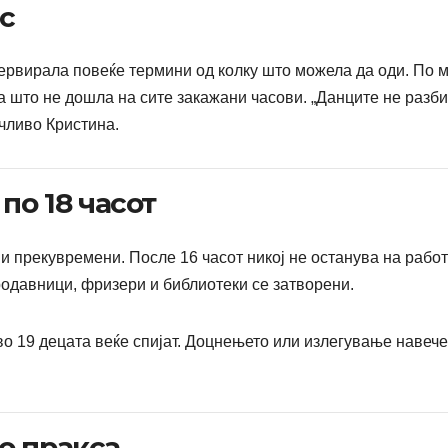
с
зервирала повеќе термини од колку што можела да оди. По 
а што не дошла на сите закажани часови. „Данците не разб
чливо Кристина.
по 18 часот
и прекувремени. После 16 часот никој не останува на работ
родавници, фризери и библиотеки се затворени.
 во 19 децата веќе спијат. Доцнењето или излегување навече
о пракса