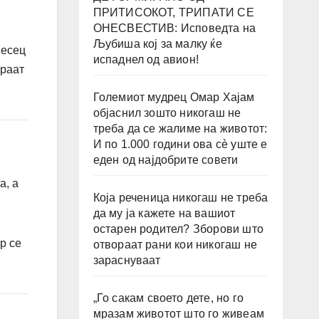
ПРИТИСОКОТ, ТРИПАТИ СЕ
ОНЕСВЕСТИВ: Исповедта на
Љубиша кој за малку ќе
месец
испаднел од авион!
ираат
Големиот мудрец Омар Хајам
објаснил зошто никогаш не
треба да се жалиме на животот:
И по 1.000 години ова сè уште е
еден од најдобрите совети
а, а
Која реченица никогаш не треба
да му ја кажете на вашиот
остарен родител? Зборови што
р се
отвораат рани кои никогаш не
зараснуваат
„Го сакам своето дете, но го
мразам животот што го живеам