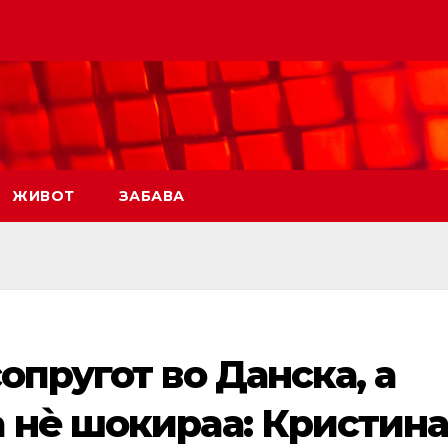
ЖИВОТ
ЗАБАВА
опругот во Данска, а
 нè шокираа: Кристин