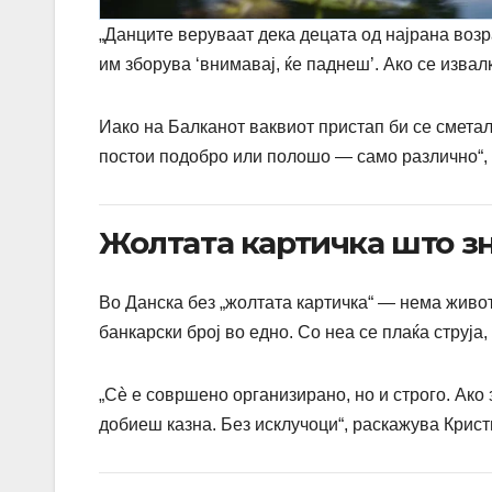
„Данците веруваат дека децата од најрана возра
им зборува ‘внимавај, ќе паднеш’. Ако се извал
Иако на Балканот ваквиот пристап би се сметал
постои подобро или полошо — само различно“, 
Жолтата картичка што зн
Во Данска без „жолтата картичка“ — нема живот
банкарски број во едно. Со неа се плаќа струја,
„Сè е совршено организирано, но и строго. Ако 
добиеш казна. Без исклучоци“, раскажува Крист