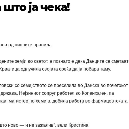
што ја чека!
ана од нивните правила.
ените земји во светот, а познато е дека Данците се сметаат
Хрватица одлучила својата среќа да ја побара таму.
овски со семејството се преселила во Данска во почетокот
 држава. Нејзиниот сопруг работел во Копенхаген, па
таа, магистер по хемија, добила работа во фармацевтската
што ново — и не зажалив“, вели Кристина.