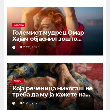
Љубиша кој за малку ќе
испаднел од авион!
ЗАБАВА
Големиот мудрец Омар
Хајам објаснил зошто
никогаш не треба да се
JULY 22, 2026
жалиме на животот: И по
1.000 години ова сè уште е
еден од најдобрите совети
ЖИВОТ
Која реченица никогаш не
треба да му ја кажете на
вашиот остарен родител?
JULY 21, 2026
Зборови што отвораат рани