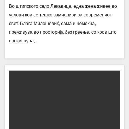
Во штипското село Лакавица, една жена живее во
услови кои се тешко замисливи за современиот
свет. Блага Милошевиќ, сама и немоќна,
преживува во просторија без греење, со кров што
прокиснува,…