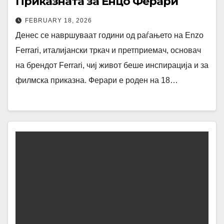
Приказната за Енцо Ферари
FEBRUARY 18, 2026
Денес се навршуваат години од раѓањето на Enzo
Ferrari, италијански тркач и претприемач, основач
на брендот Ferrari, чиј живот беше инспирација и за
филмска приказна. Ферари е роден на 18…