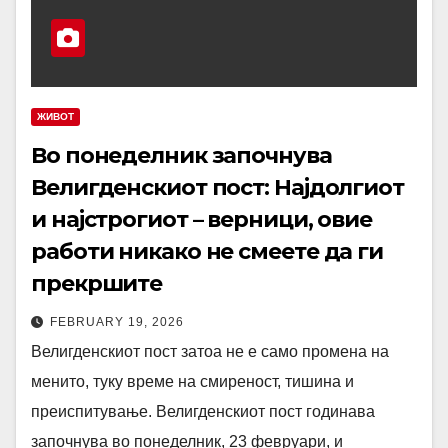
ЖИВОТ
Во понеделник започнува
Велигденскиот пост: Најдолгиот
и најстрогиот – верници, овие
работи никако не смеете да ги
прекршите
FEBRUARY 19, 2026
Велигденскиот пост затоа не е само промена на
менито, туку време на смиреност, тишина и
преиспитување. Велигденскиот пост годинава
започнува во понеделник, 23 февруари, и