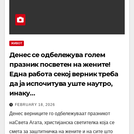
ЖИВОТ
Денес се одбележува голем
празник посветен на жените!
Една работа секој верник треба
да ја испочитува уште наутро,
инаку…
FEBRUARY 18, 2026
Денес верниците го одбележуваат празникот
наСвета Агата, христијанска светителка која се
смета за заштитничка на жените и на сите што