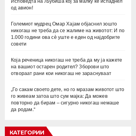
Исповедта на Љубиша кој за малку ќе испаднел
од авион!
Големиот мудрец Омар Хајам објаснил зошто
никогаш не треба да се жалиме на животот: И по
1.000 години ова сè уште е еден од најдобрите
совети
Која реченица никогаш не треба да му ја кажете
на вашиот остарен родител? Зборови што
отвораат рани кои никогаш не зараснуваат
„Го сакам своето дете, но го мразам животот што
го живеам затоа што сум мајка: Да можев
повторно да бирам – сигурно никогаш немаше
да родам.“
КАТЕГОРИИ