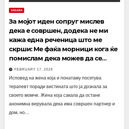
ЗАБАВА
За мојот иден сопруг мислев
дека е совршен, додека не ми
кажа една реченица што ме
скрши: Ме фаќа морници кога ќе
помислам дека можев да се
омажам
FEBRUARY 17, 2026
Исповед на жена која и понатаму посетува
терапевт поради вистината што ја дознала за
своето момче. Жена која сакала да остане
анонимна верувала дека има совршен партнер и
дом, но…