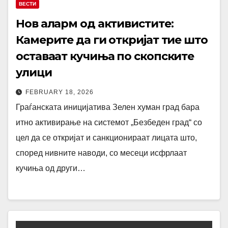
ВЕСТИ
Нов аларм од активистите:
Камерите да ги откријат тие што
оставаат кучиња по скопските
улици
FEBRUARY 18, 2026
Граѓанската иницијатива Зелен хуман град бара
итно активирање на системот „Безбеден град“ со
цел да се откријат и санкционираат лицата што,
според нивните наводи, со месеци исфрлаат
кучиња од други…