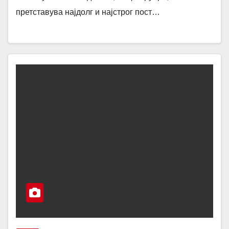
претставува најдолг и најстрог пост…